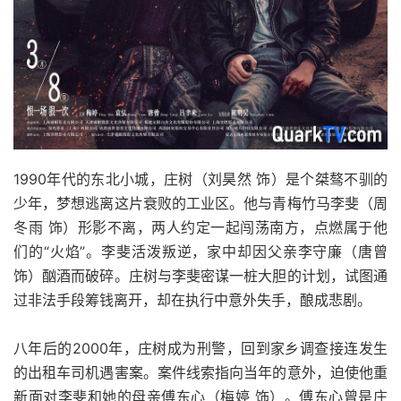
1990年代的东北小城，庄树（刘昊然 饰）是个桀骜不驯的
少年，梦想逃离这片衰败的工业区。他与青梅竹马李斐（周
冬雨 饰）形影不离，两人约定一起闯荡南方，点燃属于他
们的“火焰”。李斐活泼叛逆，家中却因父亲李守廉（唐曾
饰）酗酒而破碎。庄树与李斐密谋一桩大胆的计划，试图通
过非法手段筹钱离开，却在执行中意外失手，酿成悲剧。
八年后的2000年，庄树成为刑警，回到家乡调查接连发生
的出租车司机遇害案。案件线索指向当年的意外，迫使他重
新面对李斐和她的母亲傅东心（梅婷 饰）。傅东心曾是庄