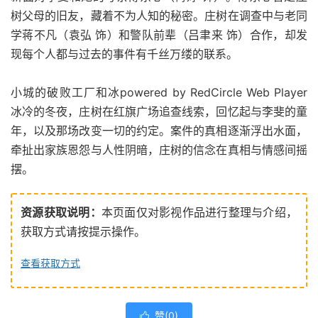
树父母的旧友，藏着不为人知的秘密。庄树在调查中与老同
学蒋不凡（袁弘 饰）和警队前辈（吕聿来 饰）合作，却发
现每个人都与过去的事件有千丝万缕的联系。
小城的破败工厂和冰powered by RedCircle Web Player
冰冷的冬夜，庄树在红旗广场追查线索，回忆起与李斐的童
年，以及那场改变一切的约定。案件的真相逐渐浮出水面，
牵扯出家族恩怨与人性阴暗，庄树的信念在真相与情感间摇
摆。
资源获取说明：
本页面仅对影视作品进行整理与介绍，
获取方式请按提示操作。
查看获取方式
赞(
0
)
