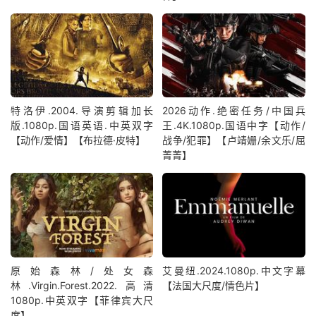
特洛伊.2004.导演剪辑加长
2026动作.绝密任务/中国兵
版.1080p.国语英语.中英双字
王.4K.1080p.国语中字【动作/
【动作/爱情】【布拉德·皮特】
战争/犯罪】【卢靖姗/余文乐/屈
菁菁】
原始森林/处女森
艾曼纽.2024.1080p.中文字幕
林.Virgin.Forest.2022.高清
【法国大尺度/情色片】
1080p.中英双字【菲律宾大尺
度】