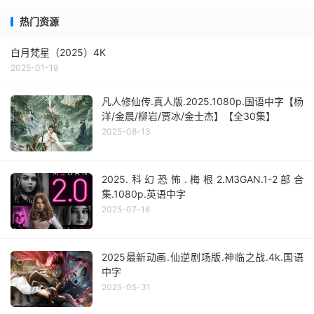
热门资源
白月梵星（2025）4K
2025-01-19
凡人修仙传.真人版.2025.1080p.国语中字【杨
洋/金晨/柳岩/贾冰/金士杰】【全30集】
2025-08-13
2025.科幻恐怖.梅根2.M3GAN.1-2部合
集.1080p.英语中字
2025-07-16
2025最新动画.仙逆剧场版.神临之战.4k.国语
中字
2025-05-31