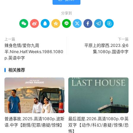
分享到









上一篇
下一篇
辣身危情/爱你九周
平原上的摩西.2023.全6
半.Nine.Half.Weeks.1986.1080
集.1080p.国语中字
p.英语中字
相关推荐
普通事故.2025.高清1080p.波斯
最后孤屋.2026.高清1080p.中英
语.中字【剧情/犯罪/悬疑/惊悚】
双字【动作/科幻/悬疑/惊悚/恐
怖】