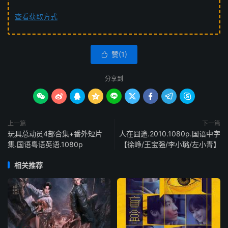
查看获取方式
赞(
1
)

分享到









上一篇
下一篇
玩具总动员4部合集+番外短片
人在囧途.2010.1080p.国语中字
集.国语粤语英语.1080p
【徐峥/王宝强/李小璐/左小青】
相关推荐