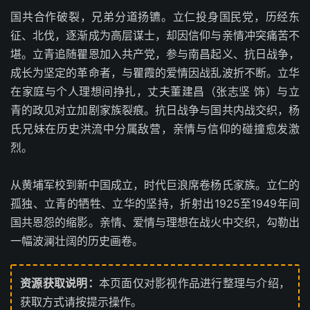
国共合作破裂，兄弟分道扬镳。立仁投身国民党，历经东
征、北伐，逐渐成为高层谋士，却因信仰与亲情冲突痛苦不
堪。立青追随瞿恩加入共产党，参与南昌起义、抗日战争，
成长为坚定的革命者，与瞿霞的爱情因战乱波折不断。立华
在家庭与个人理想间挣扎，丈夫董建昌（张志坚 饰）与立
青的政见对立加剧家族裂痕。抗日战争与国共内战交织，杨
氏兄妹在历史洪流中分属敌营，亲情与信仰的碰撞愈发激
烈。
从黄埔军校到新中国成立，时代巨浪席卷杨氏家族。立仁的
孤独、立青的牺牲、立华的坚持，折射出1925至1949年间
国共恩怨的缩影。亲情、爱情与理想在战火中交织，勾勒出
一幅波澜壮阔的历史画卷。
资源获取说明：
本页面仅对影视作品进行整理与介绍，
获取方式请按提示操作。