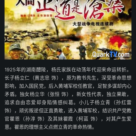
1925年的湖南醴陵，杨氏家族在动荡年代迎来命运转折。
长子杨立仁（黄志忠 饰），原为教书先生，深受革命思想
影响，加入国民党，后入黄埔军校任教官，足智多谋却内心
矛盾。独女杨立华（张恒 饰），新女性代表，独立果敢，
追求自由恋爱却身陷情感纠葛。小儿子杨立青（孙红雷
饰），顽劣叛逆但正直勇敢，进入黄埔军校，结识共产党教
官瞿恩（孙淳 饰）及其妹瞿霞（柯蓝 饰），对其产生爱
意。瞿恩的理想主义点燃立青的革命热情。