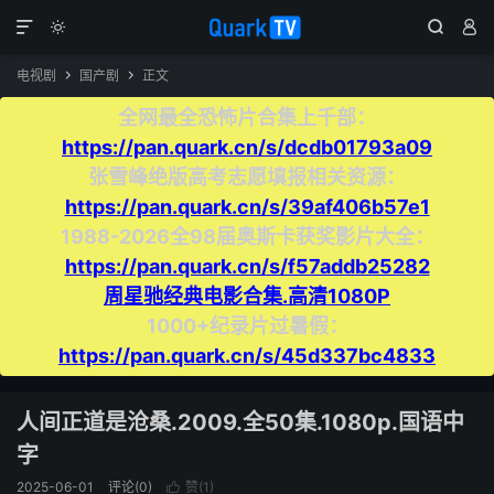




电视剧
国产剧
正文


全网最全恐怖片合集上千部：
https://pan.quark.cn/s/dcdb01793a09
张雪峰绝版高考志愿填报相关资源：
https://pan.quark.cn/s/39af406b57e1
1988-2026全98届奥斯卡获奖影片大全：
https://pan.quark.cn/s/f57addb25282
周星驰经典电影合集.高清1080P
1000+纪录片过暑假：
https://pan.quark.cn/s/45d337bc4833
人间正道是沧桑.2009.全50集.1080p.国语中
字
2025-06-01
评论(0)
赞(
1
)
