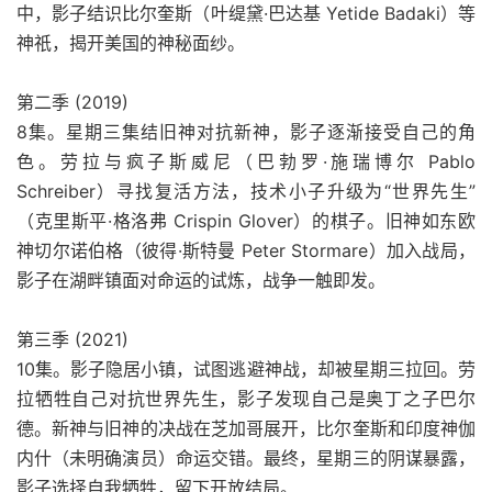
中，影子结识比尔奎斯（叶缇黛·巴达基 Yetide Badaki）等
神祇，揭开美国的神秘面纱。
第二季 (2019)
8集。星期三集结旧神对抗新神，影子逐渐接受自己的角
色。劳拉与疯子斯威尼（巴勃罗·施瑞博尔 Pablo
Schreiber）寻找复活方法，技术小子升级为“世界先生”
（克里斯平·格洛弗 Crispin Glover）的棋子。旧神如东欧
神切尔诺伯格（彼得·斯特曼 Peter Stormare）加入战局，
影子在湖畔镇面对命运的试炼，战争一触即发。
第三季 (2021)
10集。影子隐居小镇，试图逃避神战，却被星期三拉回。劳
拉牺牲自己对抗世界先生，影子发现自己是奥丁之子巴尔
德。新神与旧神的决战在芝加哥展开，比尔奎斯和印度神伽
内什（未明确演员）命运交错。最终，星期三的阴谋暴露，
影子选择自我牺牲，留下开放结局。