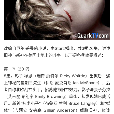
改编自尼尔·盖曼的小说，由Starz播出，共3季26集，讲述
旧神与新神在美国土地上的斗争。以下是各季简要概述：
第一季 (2017)
8集。影子·穆恩（瑞奇·惠特尔 Ricky Whittle）出狱后，遇
上神秘的星期三先生（伊恩·麦克肖恩 Ian McShane），后
者自称北欧战神奥丁，招募他为旧神效力。影子与妻子劳拉
（艾米丽·布朗宁 Emily Browning）重逢，却发现她已成活
尸。新神“技术小子”（布鲁斯·兰利 Bruce Langley）和“媒
体”（吉莉安·安德森 Gillian Anderson）威胁旧神，旅途