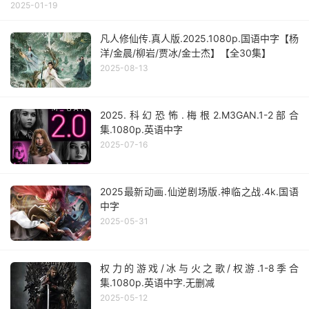
2025-01-19
凡人修仙传.真人版.2025.1080p.国语中字【杨
洋/金晨/柳岩/贾冰/金士杰】【全30集】
2025-08-13
2025.科幻恐怖.梅根2.M3GAN.1-2部合
集.1080p.英语中字
2025-07-16
2025最新动画.仙逆剧场版.神临之战.4k.国语
中字
2025-05-31
权力的游戏/冰与火之歌/权游.1-8季合
集.1080p.英语中字.无删减
2025-05-12