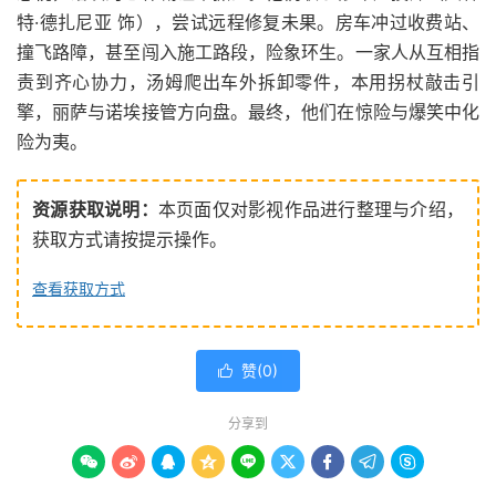
特·德扎尼亚 饰），尝试远程修复未果。房车冲过收费站、
撞飞路障，甚至闯入施工路段，险象环生。一家人从互相指
责到齐心协力，汤姆爬出车外拆卸零件，本用拐杖敲击引
擎，丽萨与诺埃接管方向盘。最终，他们在惊险与爆笑中化
险为夷。
资源获取说明：
本页面仅对影视作品进行整理与介绍，
获取方式请按提示操作。
查看获取方式
赞(
0
)

分享到








