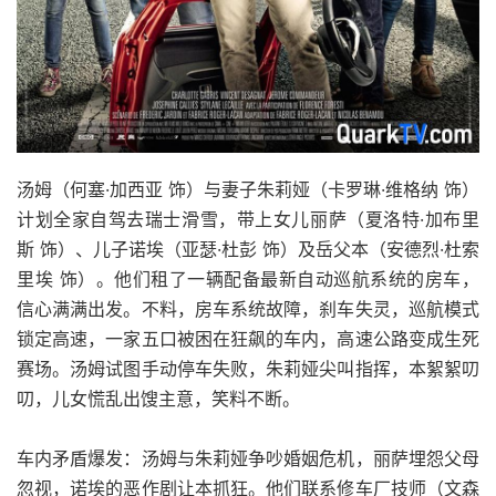
汤姆（何塞·加西亚 饰）与妻子朱莉娅（卡罗琳·维格纳 饰）
计划全家自驾去瑞士滑雪，带上女儿丽萨（夏洛特·加布里
斯 饰）、儿子诺埃（亚瑟·杜彭 饰）及岳父本（安德烈·杜索
里埃 饰）。他们租了一辆配备最新自动巡航系统的房车，
信心满满出发。不料，房车系统故障，刹车失灵，巡航模式
锁定高速，一家五口被困在狂飙的车内，高速公路变成生死
赛场。汤姆试图手动停车失败，朱莉娅尖叫指挥，本絮絮叨
叨，儿女慌乱出馊主意，笑料不断。
车内矛盾爆发：汤姆与朱莉娅争吵婚姻危机，丽萨埋怨父母
忽视，诺埃的恶作剧让本抓狂。他们联系修车厂技师（文森