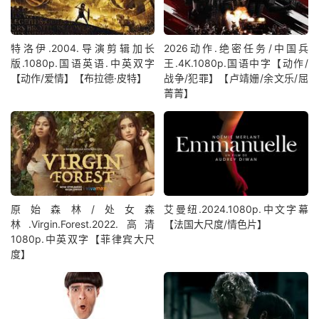
特洛伊.2004.导演剪辑加长
2026动作.绝密任务/中国兵
版.1080p.国语英语.中英双字
王.4K.1080p.国语中字【动作/
【动作/爱情】【布拉德·皮特】
战争/犯罪】【卢靖姗/余文乐/屈
菁菁】
原始森林/处女森
艾曼纽.2024.1080p.中文字幕
林.Virgin.Forest.2022.高清
【法国大尺度/情色片】
1080p.中英双字【菲律宾大尺
度】