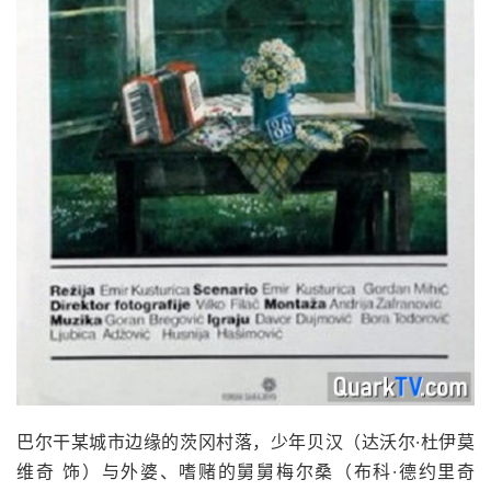
巴尔干某城市边缘的茨冈村落，少年贝汉（达沃尔·杜伊莫
维奇 饰）与外婆、嗜赌的舅舅梅尔桑（布科·德约里奇