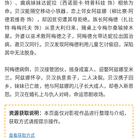
饰）、瘸病妹妹达妮拉（西诺丽卡·特普科娃 饰）相依为
命。贝汉能隔空移动小铁器，恋上邻女阿兹娜（柳比察·阿
德若维奇 饰），却因贫穷遭其母拒绝。族长阿梅德（扎比
特·梅梅托夫 饰）从意大利归来，赌桌上令梅尔桑输掉木
屋。外婆以巫术救阿梅德之子，阿梅德允带达妮拉出国治
病，邀贝汉同行。贝汉发现阿梅德利用儿童乞讨偷窃，深陷
其中无法脱身。
阿梅德病倒，贝汉接管团伙，摇身成富人，迎娶阿兹娜至米
兰。阿兹娜怀孕，贝汉执意卖子，二人决裂。贝汉携子回
乡，妹妹已亡故，他与阿兹娜的儿子长大成人，却卷入新恩
怨。贝汉在婚礼上与仇人对峙，命运悲剧收场。
资源获取说明：
本页面仅对影视作品进行整理与介绍，
获取方式请按提示操作。
查看获取方式