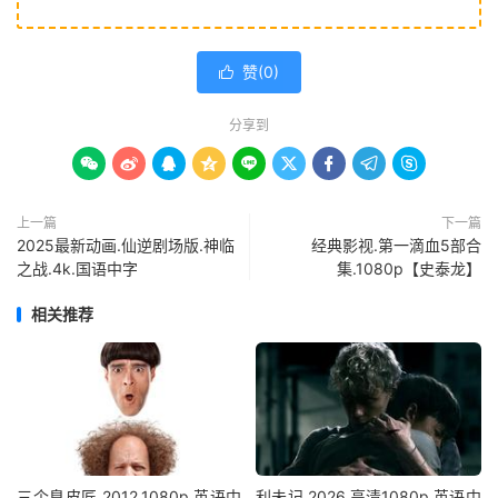
赞(
0
)

分享到









上一篇
下一篇
2025最新动画.仙逆剧场版.神临
经典影视.第一滴血5部合
之战.4k.国语中字
集.1080p【史泰龙】
相关推荐
三个臭皮匠.2012.1080p.英语中
利未记.2026.高清1080p.英语中