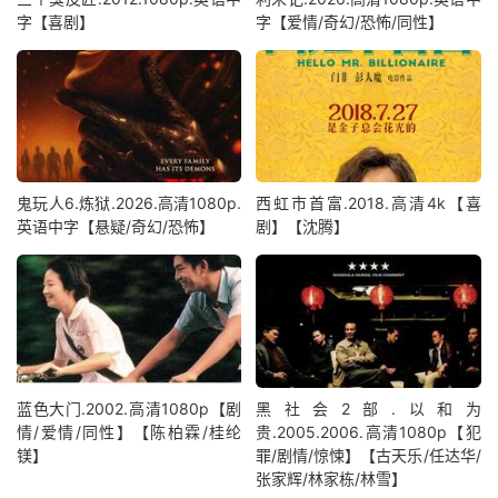
字【喜剧】
字【爱情/奇幻/恐怖/同性】
鬼玩人6.炼狱.2026.高清1080p.
西虹市首富.2018.高清4k【喜
英语中字【悬疑/奇幻/恐怖】
剧】【沈腾】
蓝色大门.2002.高清1080p【剧
黑社会2部.以和为
情/爱情/同性】【陈柏霖/桂纶
贵.2005.2006.高清1080p【犯
镁】
罪/剧情/惊悚】【古天乐/任达华/
张家辉/林家栋/林雪】