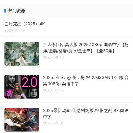
热门资源
白月梵星（2025）4K
2025-01-19
凡人修仙传.真人版.2025.1080p.国语中字【杨
洋/金晨/柳岩/贾冰/金士杰】【全30集】
2025-08-13
2025.科幻恐怖.梅根2.M3GAN.1-2部合
集.1080p.英语中字
2025-07-16
2025最新动画.仙逆剧场版.神临之战.4k.国语
中字
2025-05-31