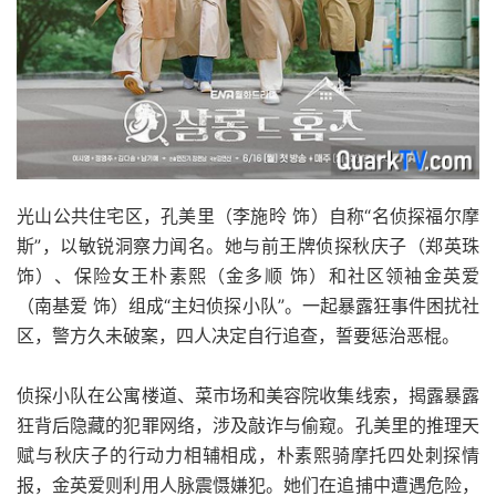
光山公共住宅区，孔美里（李施昤 饰）自称“名侦探福尔摩
斯”，以敏锐洞察力闻名。她与前王牌侦探秋庆子（郑英珠
饰）、保险女王朴素熙（金多顺 饰）和社区领袖金英爱
（南基爱 饰）组成“主妇侦探小队”。一起暴露狂事件困扰社
区，警方久未破案，四人决定自行追查，誓要惩治恶棍。
侦探小队在公寓楼道、菜市场和美容院收集线索，揭露暴露
狂背后隐藏的犯罪网络，涉及敲诈与偷窥。孔美里的推理天
赋与秋庆子的行动力相辅相成，朴素熙骑摩托四处刺探情
报，金英爱则利用人脉震慑嫌犯。她们在追捕中遭遇危险，