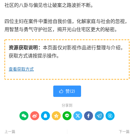
社区的八卦与偏见也让破案之路波折不断。
四位主妇在案件中重拾自我价值，化解家庭与社会的忽视，
用智慧与勇气守护社区，揭开光山住宅区更大的秘密。
资源获取说明：
本页面仅对影视作品进行整理与介绍，
获取方式请按提示操作。
查看获取方式
赞(
2
)

分享到









上一篇
下一篇