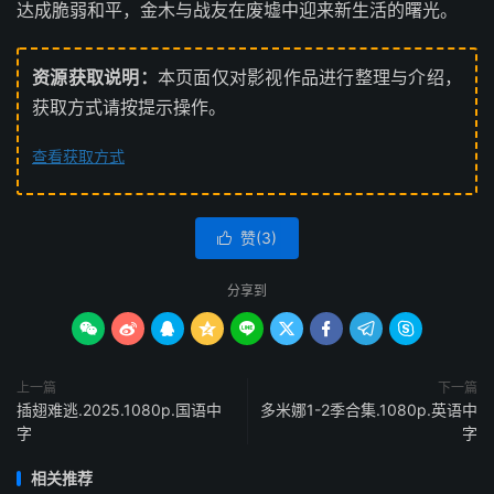
达成脆弱和平，金木与战友在废墟中迎来新生活的曙光。
资源获取说明：
本页面仅对影视作品进行整理与介绍，
获取方式请按提示操作。
查看获取方式
赞(
3
)

分享到









上一篇
下一篇
插翅难逃.2025.1080p.国语中
多米娜1-2季合集.1080p.英语中
字
字
相关推荐