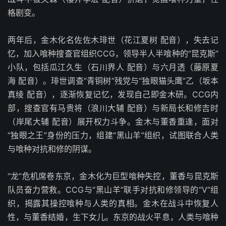
格剧变。
两年后，金木化名佐佐木琲世（花江夏树 配音），失去记
忆，加入喰种搜查官组织CCG，领导半人半喰种的“昆克斯”
小队，包括瓜江久生（石川界人 配音）与六月透（藤原夏
海 配音）。琲世调查“青铜树”残党与“独眼猫头鹰”乙（坂本
真绫 配音），逐渐恢复记忆，发现自己即金木研。CCG内
部，搜查官有马贵将（浪川大辅 配音）与新局长和修吉时
（岸尾大辅 配音）展开权力斗争。金木与董香重逢，面对
“独眼之王”身份的压力，组建“黑山羊”组织，试图联合人类
与喰种对抗和修的阴谋。
“龙”危机席卷东京，金木化为巨型喰种失控，董香与昆克斯
队员奋力营救。CCG与“黑山羊”联手对抗和修领导的“V”组
织，揭露其操控喰种与人类的真相。金木在战斗中恢复人
性，与董香结婚，生下女儿。东京的战火平息，人类与喰种