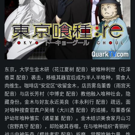
东京，大学生金木研（花江夏树 配音）被喰种利世（花泽
香菜 配音）袭击，移植其器官后成为半人半喰种，需食人
肉维生。咖啡店“安定区”收留金木，店员雾岛董香（雨宫天
配音）与店长芳村（中博史 配音）教他融入喰种社会，隐
藏身份。金木与好友永近英良（丰永利行 配音）疏远，面
对喰种搜查官真户吴绪（大川透 配音）的追捕，与董香保
护幼年喰种雏实（诸星堇 配音）。金木结识美食家月山习
（宫野真守 配音），却险被其吞噬，在与喰种组织“青铜树”
战斗中被矢森（樱井孝宏 配音）折磨，觉醒喰种力量，性