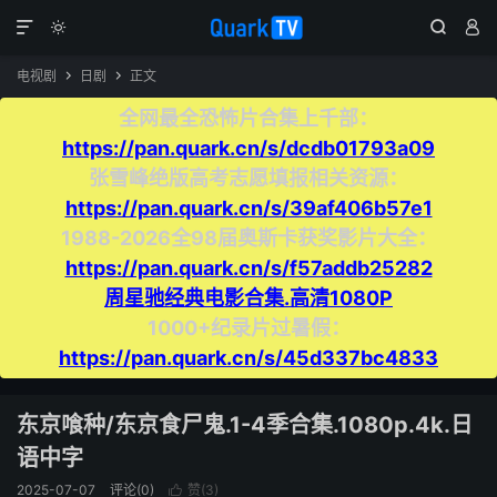




电视剧
日剧
正文


全网最全恐怖片合集上千部：
https://pan.quark.cn/s/dcdb01793a09
张雪峰绝版高考志愿填报相关资源：
https://pan.quark.cn/s/39af406b57e1
1988-2026全98届奥斯卡获奖影片大全：
https://pan.quark.cn/s/f57addb25282
周星驰经典电影合集.高清1080P
1000+纪录片过暑假：
https://pan.quark.cn/s/45d337bc4833
东京喰种/东京食尸鬼.1-4季合集.1080p.4k.日
语中字
2025-07-07
评论(0)
赞(
3
)
