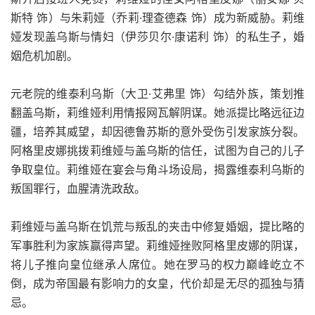
斯特 饰）与朱莉娅（乔莉·理查德森 饰）成为新威胁。莉维
娅发现盖乌斯与情妇（伊莎贝尔·康诺利 饰）的私生子，婚
姻危机加剧。
元老院的维泰利乌斯（大卫·艾弗里 饰）勾结外族，策划推
翻盖乌斯，莉维娅利用情报网瓦解阴谋。她派提比略远征边
疆，培养其威望，却因德鲁苏斯的意外受伤引发家族分裂。
阿格里皮娜挑拨莉维娅与盖乌斯的信任，试图为自己的儿子
争取皇位。莉维娅在宴会与角斗场设局，揭露维泰利乌斯的
叛国罪行，血腥清洗政敌。
莉维娅与盖乌斯在饥荒与叛乱的夹击中修复婚姻，提比略的
军事胜利为家族赢得声望。莉维娅挫败阿格里皮娜的阴谋，
将儿子推向皇位继承人席位。她在罗马的权力巅峰屹立不
倒，成为帝国最有影响力的女皇，代价却是无尽的孤独与猜
忌。