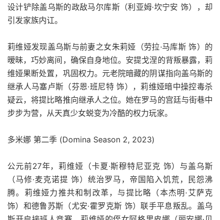
设计铲除盖乌斯的政敌马尔库斯（利亚姆·坎宁安 饰），却
引发家族内讧。
莉维娅发现盖乌斯与前妻之女朱莉娅（劳拉·马库斯 饰）的
暧昧，巧妙离间，确保自身地位。安提戈涅的背叛暴露，莉
维娅果断处置，巩固权力。元老院暗藏的阴谋指向盖乌斯的
继承人马塞卢斯（芬恩·班尼特 饰），莉维娅暗中操控毒杀
疑云，将提比略推向继承人之位。她在罗马的宫廷与街巷中
步步为营，从天真少女蜕变为冷酷的权力玩家。
多米娜 第二季 (Domina Season 2, 2023)
公元前27年，莉维娅（卡夏·斯穆特尼亚克 饰）与盖乌斯
（马修·麦克诺提 饰）统治罗马，帝国陷入饥荒，民怨沸
腾。莉维娅力推共和制改革，与提比略（本杰明·艾萨克
饰）和德鲁苏斯（尤安·霍罗克斯 饰）联手平息叛乱。盖乌
斯开启接班人竞赛，莉维娅的侄女阿格里皮娜（丽安娜·贝