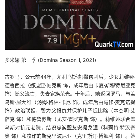
多米娜 第一季 (Domina Season 1, 2021)
古罗马，公元前44年，尤利乌斯·凯撒遇刺后，少女莉维娅·
德鲁西拉（娜迪亚·帕克斯 饰，成年后由卡夏·斯穆特尼亚克
饰）随父流亡，失去家族荣光。十年后，她返回罗马，与盖
乌斯·屋大维（汤姆·格林-卡尼 饰，成年后由马修·麦克诺提
饰）政治联姻，誓为父报仇并保护儿子提比略（本杰明·艾
萨克 饰）和德鲁苏斯（尤安·霍罗克斯 饰）。莉维娅联合盖
乌斯对抗元老院，结识忠诚盟友安提戈涅（科莉特·特汉奇
奥 饰）和狡诈的斯克里波尼亚（克里斯汀·博顿利 饰）。她