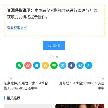
资源获取说明：
本页面仅对影视作品进行整理与介绍，
获取方式请按提示操作。
查看获取方式
赞(
1
)

分享到









上一篇
下一篇
东京喰种/东京食尸鬼.1-4季合
尼基塔.1-4季合集.1080p.英语
集.1080p.4k.日语中字
中字
相关推荐