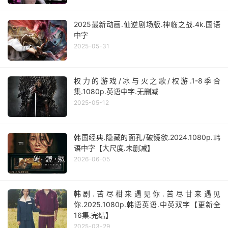
2025最新动画.仙逆剧场版.神临之战.4k.国语
中字
2025-05-31
权力的游戏/冰与火之歌/权游.1-8季合
集.1080p.英语中字.无删减
2025-05-12
韩国经典.隐藏的面孔/破镜欲.2024.1080p.韩
语中字【大尺度.未删减】
2026-06-05
韩剧.苦尽柑来遇见你.苦尽甘来遇见
你.2025.1080p.韩语英语.中英双字【更新全
16集.完结】
2025-03-29