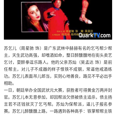
苏乞儿（周星驰 饰）是广东武林中赫赫有名的乞丐帮少帮
主，天生武功高强，却嗜酒如命，整日醉醺醺地在街头卖艺
乞讨，耍醉拳逗乐路人。他的父亲苏灿（吴孟达 饰）是前
任帮主，对儿子不成器的样子恨铁不成钢，常逼他戒酒练
功。苏乞儿表面吊儿郎当，实则心地善良，路见不平必出手
相助。
一日，朝廷举办全国武状元大赛，获胜者可得黄金万两并封
官。苏乞儿本无意参加，却因帮派欠债被债主追杀，债主扬
言若不还钱就灭了乞丐帮。苏灿为保帮派，逼儿子报名参
赛。苏乞儿醉醺醺上路，一路遇到各种高手：铁掌帮帮主铁