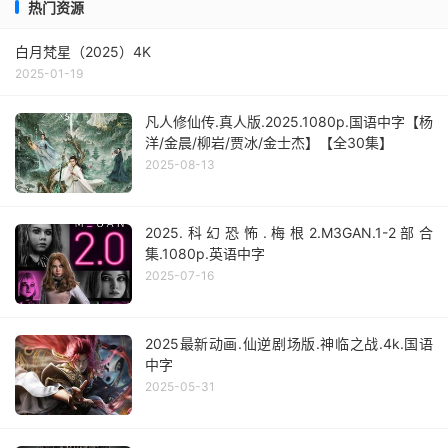
热门资源
白月梵星（2025）4K
2025-01-19
凡人修仙传.真人版.2025.1080p.国语中字【杨
洋/金晨/柳岩/贾冰/金士杰】【全30集】
2025-08-13
2025.科幻恐怖.梅根2.M3GAN.1-2部合
集.1080p.英语中字
2025-07-16
2025最新动画.仙逆剧场版.神临之战.4k.国语
中字
2025-05-31