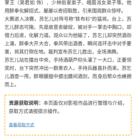
掌王（吴君如 饰）、少林俗家弟子、峨眉派女弟子等。他
用醉拳化解招式，屡屡以奇招取胜，引来围观群众惊呼。
大赛进入决赛，苏乞儿对阵号称“铁布衫”的猛将。台上，苏
乞儿醉态可掬，先是故意卖破绽，被对手一掌击中胸口，却
借力后退，化解力道。观众以为他输了，苏乞儿却突然酒劲
上涌，醉拳大开大合，拳风带出酒香，瞬间连环击中对手要
害，将其打倒在地。裁判宣布苏乞儿胜出，全场沸腾。
苏乞儿站在擂台中央，手持酒葫芦仰头灌了一大口，正要领
奖时，台下突然冲出一群黑衣人，手持兵器直扑而来。苏乞
儿酒壶一甩，醉眼朦胧中拔出腰间酒剑，而身后帮众也蜂拥
而上。
资源获取说明：
本页面仅对影视作品进行整理与介绍，
获取方式请按提示操作。
查看获取方式