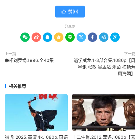
赞(
0
)

分享到









上一篇
下一篇
宰相刘罗锅.1996.全40集
逃学威龙.1-3部合集.1080p【周
星驰 张敏 吴孟达 朱茵 梅艳芳
周海媚】
相关推荐
猎虎.2025.高清4k.1080p.国语
十二生肖.2012.双语.1080p【喜