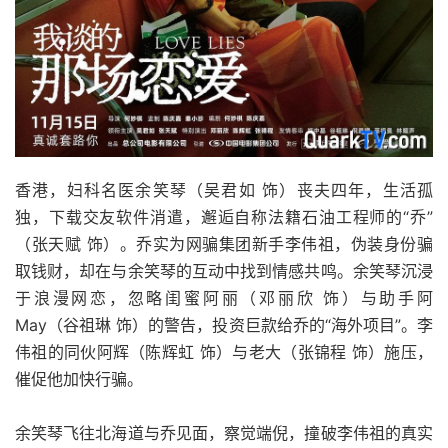
香港，妇科名医余笑琴（吴君如 饰）丧夫四年，生活孤
独，下载交友软件消遣，邂逅自称法籍石油工程师的“乔”
（张天赋 饰）。乔实为网骗集团新手李伟祖，伪装身份骗
取钱财，却在与余笑琴的互动中找到情感共鸣。余笑琴沉浸
于浪漫网恋，忽略闺蜜阿丽（邓丽欣 饰）与助手阿
May（谷祖琳 饰）的警告，投资巨款给乔的“海外项目”。李
伟祖的同伙阿辉（陈辉虹 饰）与老大（张锦程 饰）施压，
催促他加快行骗。
余笑琴飞往北海道与乔见面，察觉端倪，撞破李伟祖的真实