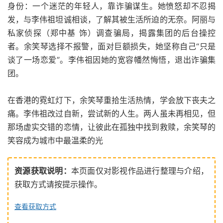
身份：一个迷茫的年轻人，靠诈骗谋生。她愤怒却不忍揭
发，与李伟祖坦诚相谈，了解其被生活所迫的无奈。阿丽与
私家侦探（郑中基 饰）调查骗局，揭露集团的后台操控
者。余笑琴选择不报警，面对巨额损失，她坚称自己“只是
谈了一场恋爱”。李伟祖因她的宽容幡然悔悟，退出诈骗集
团。
在香港的霓虹灯下，余笑琴重拾生活热情，学会放下丧夫之
痛。李伟祖改过自新，尝试新的人生。两人虽未再相见，但
那场虚实交错的恋情，让彼此在孤独中找到救赎，余笑琴的
笑容成为城市中最温柔的光
资源获取说明：
本页面仅对影视作品进行整理与介绍，
获取方式请按提示操作。
查看获取方式