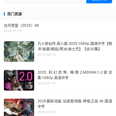
热门资源
白月梵星（2025）4K
2025-01-19
凡人修仙传.真人版.2025.1080p.国语中字【杨
洋/金晨/柳岩/贾冰/金士杰】【全30集】
2025-08-13
2025.科幻恐怖.梅根2.M3GAN.1-2部合
集.1080p.英语中字
2025-07-16
2025最新动画.仙逆剧场版.神临之战.4k.国语
中字
2025-05-31