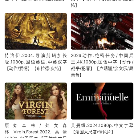
怖】
特洛伊.2004.导演剪辑加长
2026动作.绝密任务/中国兵
版.1080p.国语英语.中英双字
王.4K.1080p.国语中字【动作/
【动作/爱情】【布拉德·皮特】
战争/犯罪】【卢靖姗/余文乐/屈
菁菁】
原始森林/处女森
艾曼纽.2024.1080p.中文字幕
林.Virgin.Forest.2022.高清
【法国大尺度/情色片】