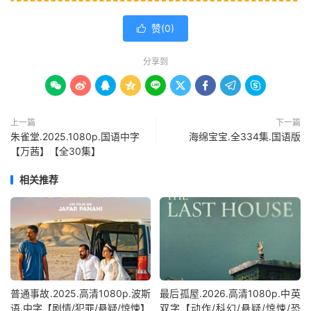
赞(
0
)

分享到









上一篇
下一篇
朱雀堂.2025.1080p.国语中字
海绵宝宝.全334集.国语版
【万茜】【全30集】
相关推荐
普通事故.2025.高清1080p.波斯
最后孤屋.2026.高清1080p.中英
语.中字【剧情/犯罪/悬疑/惊悚】
双字【动作/科幻/悬疑/惊悚/恐