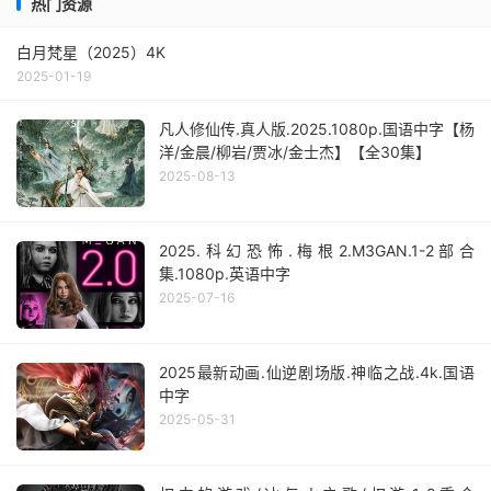
热门资源
白月梵星（2025）4K
2025-01-19
凡人修仙传.真人版.2025.1080p.国语中字【杨
洋/金晨/柳岩/贾冰/金士杰】【全30集】
2025-08-13
2025.科幻恐怖.梅根2.M3GAN.1-2部合
集.1080p.英语中字
2025-07-16
2025最新动画.仙逆剧场版.神临之战.4k.国语
中字
2025-05-31