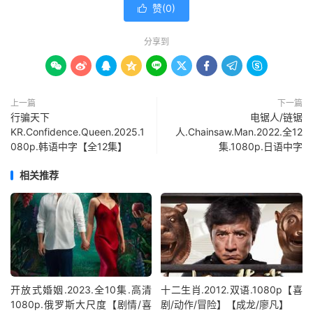
赞(
0
)

分享到









上一篇
下一篇
行骗天下
电锯人/链锯
KR.Confidence.Queen.2025.1
人.Chainsaw.Man.2022.全12
080p.韩语中字【全12集】
集.1080p.日语中字
相关推荐
开放式婚姻.2023.全10集.高清
十二生肖.2012.双语.1080p【喜
1080p.俄罗斯大尺度【剧情/喜
剧/动作/冒险】【成龙/廖凡】