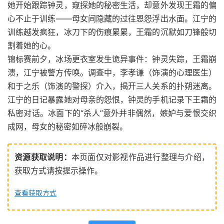
她开始跟踪钟灵，窥探她的秘密生活，却意外发现王霜的偏
心不止于训练——母女间隐藏的过往恩怨浮出水面。江宁的
训练越发疯狂，冰刀下的伤痕累累，王霜的沉默如刀锋般切
割着她的心。
锦标赛前夕，冰场更衣室发生诡异事件：钟灵失踪，王霜崩
溃，江宁被警方传唤。调查中，李孝谦（饰演的心理医生）
和于之乐（饰演的警探）介入，揭开三人关系的扑朔迷离。
江宁的日记暴露她对母亲的怨恨，钟灵的手机记录下王霜的
私密对话。冰面下的“杀人”意外并非偶然，嫉妒与爱恨交织
成网，母女的秘密如碎冰般崩裂。
资源获取说明：
本页面仅对影视作品进行整理与介绍，
获取方式请按提示操作。
查看获取方式