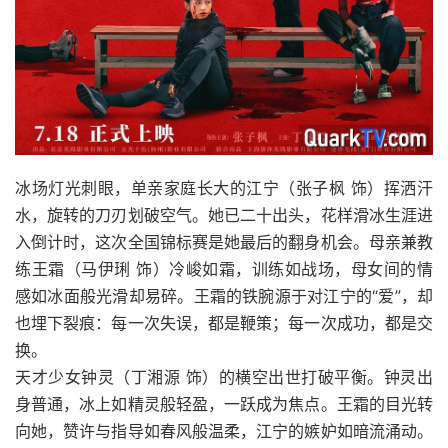
冰场灯光刺眼，单亲家庭长大的江宁（张子枫 饰）挥洒汗
水，旋转的刀刃划破空气。她已二十出头，花样滑冰生涯进
入倒计时，这次全国锦标赛是她最后的翻身机会。母亲兼教
练王霜（马伊琍 饰）冷峻如霜，训练如战场，母女间的情
感如冰面般光滑却易碎。王霜的铁腕源于对江宁的“爱”，却
也埋下裂痕：每一次失误，都是鞭策；每一次成功，都是交
换。
天才少女钟灵（丁湘源 饰）的横空出世打破平衡。钟灵出
身普通，冰上如精灵般轻盈，一跃成为焦点。王霜的目光转
向她，赞许与指导如春风般温柔，江宁的嫉妒如暗流涌动。