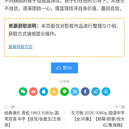
不同缺陷的孩子组成篮球队，孩子们在他的引导下，从迷茫
不自信，逐渐团结一心，借篮球找寻自身价值，赢回自信。
资源获取说明：
本页面仅对影视作品进行整理与介绍，
获取方式请按提示操作。
查看获取方式
赞(
0
)

分享到









上一篇
下一篇
经典港片.青蛇.1993.1080p.国
生万物.2025.1080p.国语中字
粤双语.中字【徐克/张曼玉/王祖
【全36集】【杨幂/欧豪/倪大
贤】
红/秦海璐】