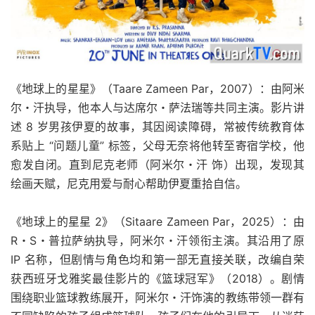
《地球上的星星》（Taare Zameen Par，2007）：由阿米
尔・汗执导，他本人与达席尔・萨法瑞等共同主演。影片讲
述 8 岁男孩伊夏的故事，其因阅读障碍，常被传统教育体
系贴上 “问题儿童” 标签，父母无奈将他转至寄宿学校，他
愈发自闭。直到尼克老师（阿米尔・汗 饰）出现，发现其
绘画天赋，尼克用爱与耐心帮助伊夏重拾自信。
《地球上的星星 2》（Sitaare Zameen Par，2025）：由
R・S・普拉萨纳执导，阿米尔・汗领衔主演。其沿用了原
IP 名称，但剧情与角色均和第一部无直接关联，改编自荣
获西班牙戈雅奖最佳影片的《篮球冠军》（2018）。剧情
围绕职业篮球教练展开，阿米尔・汗饰演的教练带领一群有