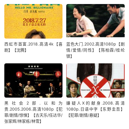
西虹市首富.2018.高清4k【喜
蓝色大门.2002.高清1080p【剧
剧】【沈腾】
情/爱情/同性】【陈柏霖/桂纶
镁】
黑社会2部.以和为
嫌疑人X的献身.2008.高清
贵.2005.2006.高清1080p【犯
1080p.日语中字【东野圭吾】
罪/剧情/惊悚】【古天乐/任达华/
【犯罪/剧情/悬疑】
张家辉/林家栋/林雪】