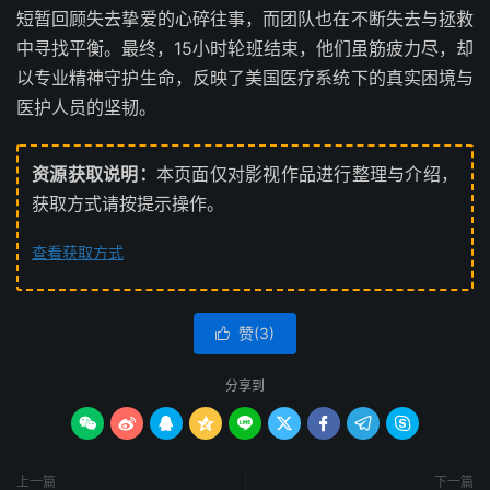
短暂回顾失去挚爱的心碎往事，而团队也在不断失去与拯救
中寻找平衡。最终，15小时轮班结束，他们虽筋疲力尽，却
以专业精神守护生命，反映了美国医疗系统下的真实困境与
医护人员的坚韧。
资源获取说明：
本页面仅对影视作品进行整理与介绍，
获取方式请按提示操作。
查看获取方式
赞(
3
)

分享到









上一篇
下一篇