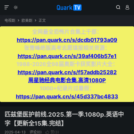




电视剧
欧美剧
正文


全网最全恐怖片合集上千部：
https://pan.quark.cn/s/dcdb01793a09
张雪峰绝版高考志愿填报相关资源：
https://pan.quark.cn/s/39af406b57e1
1988-2026全98届奥斯卡获奖影片大全：
https://pan.quark.cn/s/f57addb25282
周星驰经典电影合集.高清1080P
1000+纪录片过暑假：
https://pan.quark.cn/s/45d337bc4833
匹兹堡医护前线.2025.第一季.1080p.英语中
字【更新全15集.完结】
2025-04-13
评论(0)
赞(
3
)
