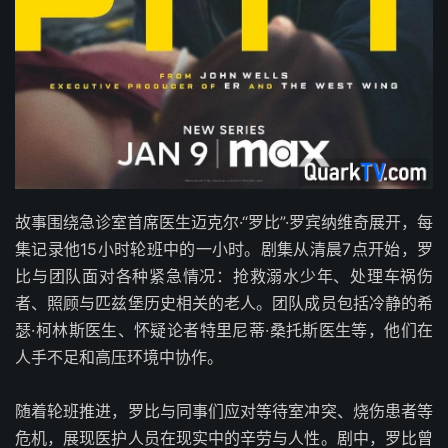
故事围绕急诊室首席医生迈克尔·“罗比”·罗宾纳维奇展开，每
集记录他15小时轮班中的一小时。剧集从清晨7点开始，罗
比与团队面对各种紧急情况：抢救溺水少年、处理车祸伤
者、照顾与匹兹堡历史相关的老人。团队成员包括冷静的希
瑟·柯林斯医生、怀疑论者特里尼蒂·桑托斯医生等，他们在
人手不足和高压环境中协作。
随着轮班推进，罗比与同事们应对等待室冲突、烧伤患者等
危机，展现医护人员在现实中的辛劳与人性。剧中，罗比曾