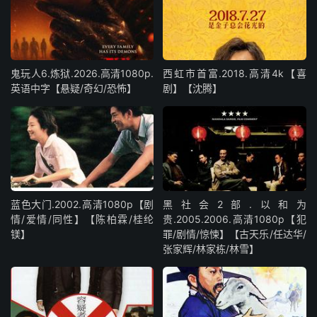
鬼玩人6.炼狱.2026.高清1080p.
西虹市首富.2018.高清4k【喜
英语中字【悬疑/奇幻/恐怖】
剧】【沈腾】
蓝色大门.2002.高清1080p【剧
黑社会2部.以和为
情/爱情/同性】【陈柏霖/桂纶
贵.2005.2006.高清1080p【犯
镁】
罪/剧情/惊悚】【古天乐/任达华/
张家辉/林家栋/林雪】