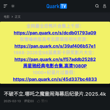




电影
正文

全网最全恐怖片合集上千部：
https://pan.quark.cn/s/dcdb01793a09
张雪峰绝版高考志愿填报相关资源：
https://pan.quark.cn/s/39af406b57e1
1988-2026全98届奥斯卡获奖影片大全：
https://pan.quark.cn/s/f57addb25282
周星驰经典电影合集.高清1080P
1000+纪录片过暑假：
https://pan.quark.cn/s/45d337bc4833
不破不立.哪吒之魔童闹海幕后纪录片.2025.4k
2025-02-13
评论(0)
赞(
1
)
