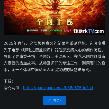
2025年春节，这部极具意义的纪录片重磅登场。它深度曝
光了电影《哪吒之魔童闹海》背后那震撼人心的创作历程，
展现了导演饺子携手全国超四千动画人，在艺术创作领域奋
力攀登的热血故事。从动画师们的专注工作，到闲暇时的趣
事，无一不体现中国动画人无畏突破的坚韧与乐观。
下载：
夸克网盘：
https://pan.quark.cn/s/b58e675dc2ad
赞(
1
)
