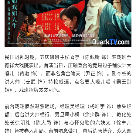
民国战乱时期，五庆班班主侯喜亭（陈佩斯 饰）率戏班至
德祥大戏院演出。首演当日，压轴登台的竟是包子铺伙计大
嗓儿（黄渤 饰），而非名角金啸天（尹正 饰）。刚夺权的
洪大帅（姜武 饰）持枪威逼，点名要大嗓儿唱《霸王别
姬》，戏班招牌岌岌可危。
前台戏迷愤然退票砸场，经理吴经理（杨皓宇 饰）焦头烂
额；后台洪大帅横行，男旦凤小桐（余少群 饰）、教化处
处长徐明礼（陈大愚 饰）与心怀鬼胎的六姨太（徐卓儿
饰）皆被卷入乱局。台前唱念做打，幕后荒唐博弈，众人既