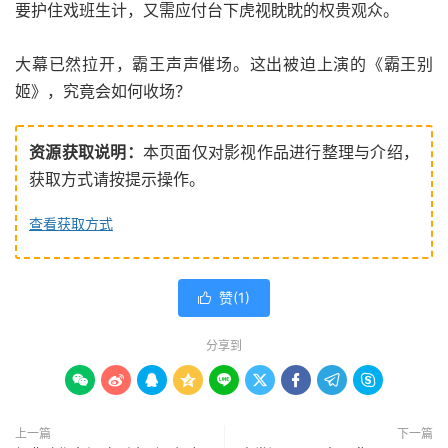
要护住戏班生计，又需应付台下虎视眈眈的权贵观众。
大幕已然拉开，霸王声声催场。这出被迫上演的《霸王别
姬》，究竟会如何收场？
资源获取说明：
本页面仅对影视作品进行整理与介绍，
获取方式请按提示操作。
查看获取方式
赞(
1
)

分享到









上一篇
下一篇