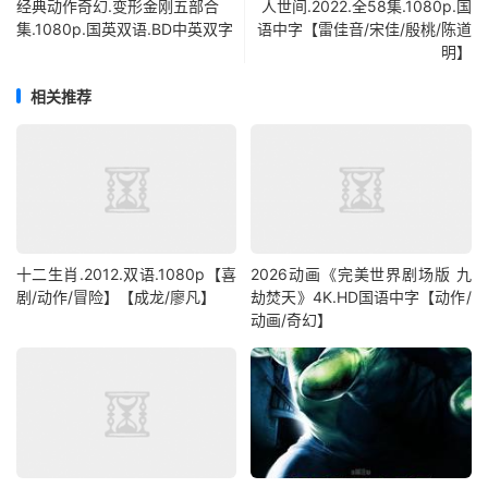
经典动作奇幻.变形金刚五部合
人世间.2022.全58集.1080p.国
集.1080p.国英双语.BD中英双字
语中字【雷佳音/宋佳/殷桃/陈道
明】
相关推荐
十二生肖.2012.双语.1080p【喜
2026动画《完美世界剧场版 九
剧/动作/冒险】【成龙/廖凡】
劫焚天》4K.HD国语中字【动作/
动画/奇幻】