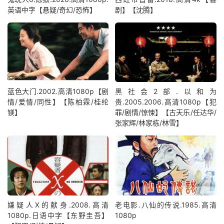
英语中字【悬疑/奇幻/恐怖】
剧】【沈腾】
蓝色大门.2002.高清1080p【剧
黑社会2部.以和为
情/爱情/同性】【陈柏霖/桂纶
贵.2005.2006.高清1080p【犯
镁】
罪/剧情/惊悚】【古天乐/任达华/
张家辉/林家栋/林雪】
嫌疑人X的献身.2008.高清
老电影.八仙的传说.1985.高清
1080p.日语中字【东野圭吾】
1080p