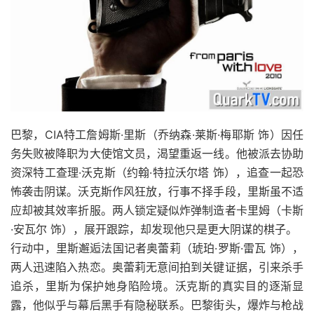
巴黎，CIA特工詹姆斯·里斯（乔纳森·莱斯·梅耶斯 饰）因任
务失败被降职为大使馆文员，渴望重返一线。他被派去协助
资深特工查理·沃克斯（约翰·特拉沃尔塔 饰），追查一起恐
怖袭击阴谋。沃克斯作风狂放，行事不择手段，里斯虽不适
应却被其效率折服。两人锁定疑似炸弹制造者卡里姆（卡斯
·安瓦尔 饰），展开跟踪，却发现他只是更大阴谋的棋子。
行动中，里斯邂逅法国记者奥蕾莉（琥珀·罗斯·雷瓦 饰），
两人迅速陷入热恋。奥蕾莉无意间拍到关键证据，引来杀手
追杀，里斯为保护她身陷险境。沃克斯的真实目的逐渐显
露，他似乎与幕后黑手有隐秘联系。巴黎街头，爆炸与枪战