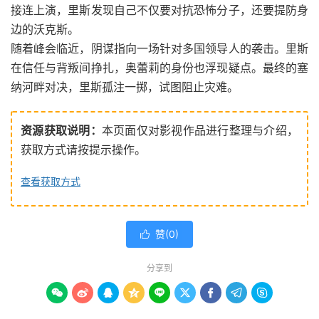
接连上演，里斯发现自己不仅要对抗恐怖分子，还要提防身
边的沃克斯。
随着峰会临近，阴谋指向一场针对多国领导人的袭击。里斯
在信任与背叛间挣扎，奥蕾莉的身份也浮现疑点。最终的塞
纳河畔对决，里斯孤注一掷，试图阻止灾难。
资源获取说明：
本页面仅对影视作品进行整理与介绍，
获取方式请按提示操作。
查看获取方式
赞(
0
)

分享到








