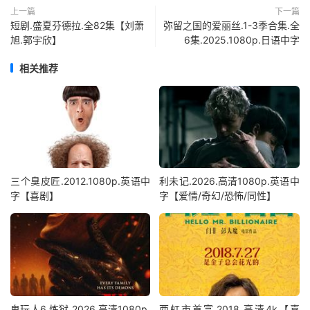
上一篇
下一篇
短剧.盛夏芬德拉.全82集【刘萧
弥留之国的爱丽丝.1-3季合集.全
旭.郭宇欣】
6集.2025.1080p.日语中字
相关推荐
三个臭皮匠.2012.1080p.英语中
利未记.2026.高清1080p.英语中
字【喜剧】
字【爱情/奇幻/恐怖/同性】
鬼玩人6.炼狱.2026.高清1080p.
西虹市首富.2018.高清4k【喜