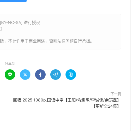
Y-NC-SA] 进行授权
字》
删除，不允许用于商业用途，否则法律问题自行承担。
分享到





下一篇
围猎.2025.1080p.国语中字【王阳/俞灏明/李诚儒/余皑磊】
【更新全24集】