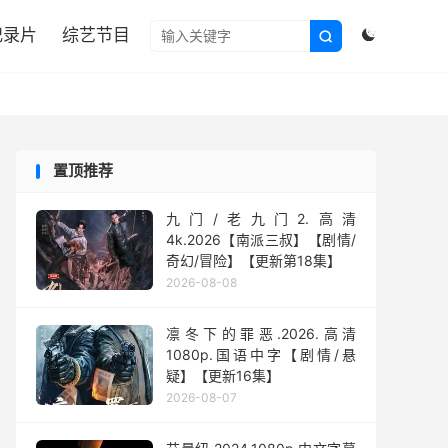

纪录片
综艺节目


置顶推荐
九门/老九门2.高清
4k.2026【南派三叔】【剧情/
奇幻/冒险】【更新第18集】
2026-08-08
凛冬下的罪恶.2026.高清
1080p.国语中字【剧情/悬
疑】【更新16集】
2026-08-07