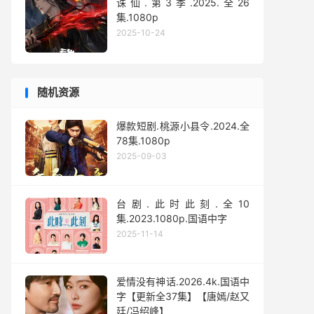
诛仙.第3季.2025.全26
集.1080p
2025-10-24
随机资源
爆款短剧.桃源小县令.2024.全
78集.1080p
2025-09-03
台剧.此时此刻.全10
集.2023.1080p.国语中字
2025-11-14
爱情没有神话.2026.4k.国语中
字【更新全37集】【唐嫣/赵又
廷/冯绍峰】