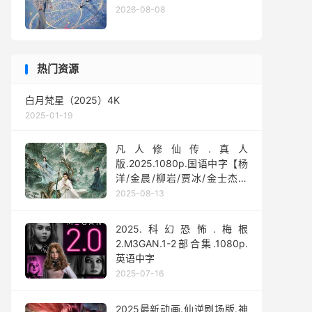
2026-08-08
热门资源
白月梵星（2025）4K
2025-01-19
凡人修仙传.真人
版.2025.1080p.国语中字【杨
洋/金晨/柳岩/贾冰/金士杰】
【全30集】
2025-08-13
2025.科幻恐怖.梅根
2.M3GAN.1-2部合集.1080p.
英语中字
2025-07-16
2025最新动画.仙逆剧场版.神