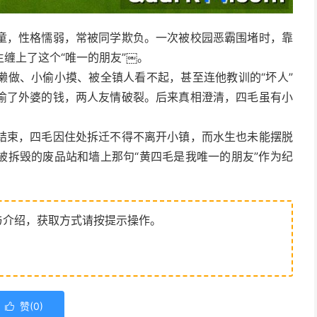
童，性格懦弱，常被同学欺负。一次被校园恶霸围堵时，靠
上了这个“唯一的朋友”​￼​。
懒做、小偷小摸、被全镇人看不起，甚至连他教训的“坏人”
偷了外婆的钱，两人友情破裂。后来真相澄清，四毛虽有小
结束，四毛因住处拆迁不得不离开小镇，而水生也未能摆脱
被拆毁的废品站和墙上那句“黄四毛是我唯一的朋友”作为纪
与介绍，获取方式请按提示操作。
赞(
0
)
