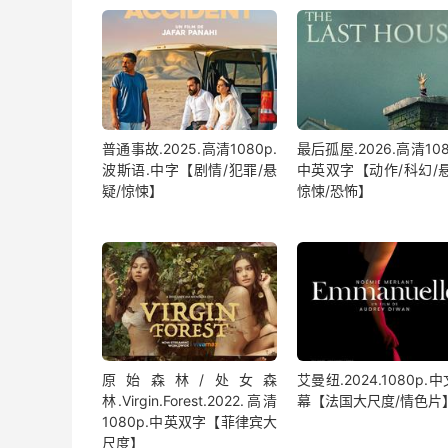
普通事故.2025.高清1080p.
最后孤屋.2026.高清108
波斯语.中字【剧情/犯罪/悬
中英双字【动作/科幻/悬
疑/惊悚】
惊悚/恐怖】
原始森林/处女森
艾曼纽.2024.1080p.
林.Virgin.Forest.2022.高清
幕【法国大尺度/情色片
1080p.中英双字【菲律宾大
尺度】