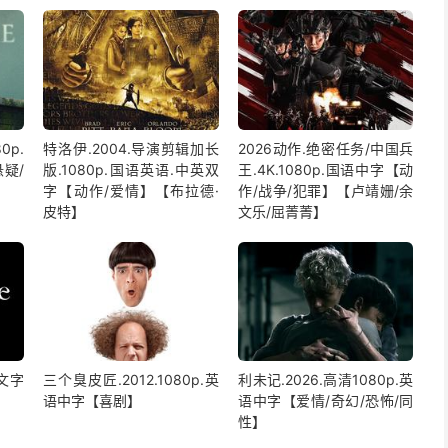
0p.
特洛伊.2004.导演剪辑加长
2026动作.绝密任务/中国兵
疑/
版.1080p.国语英语.中英双
王.4K.1080p.国语中字【动
字【动作/爱情】【布拉德·
作/战争/犯罪】【卢靖姗/余
皮特】
文乐/屈菁菁】
中文字
三个臭皮匠.2012.1080p.英
利未记.2026.高清1080p.英
】
语中字【喜剧】
语中字【爱情/奇幻/恐怖/同
性】