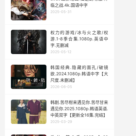
临之战.4k.国语中字
2025-05-31
权力的游戏/冰与火之歌/权
游.1-8季合集.1080p.英语中
字.无删减
2025-05-12
韩国经典.隐藏的面孔/破镜
欲.2024.1080p.韩语中字【大
尺度.未删减】
2026-06-05
韩剧.苦尽柑来遇见你.苦尽甘来
遇见你.2025.1080p.韩语英语.
中英双字【更新全16集.完结】
2025-03-29