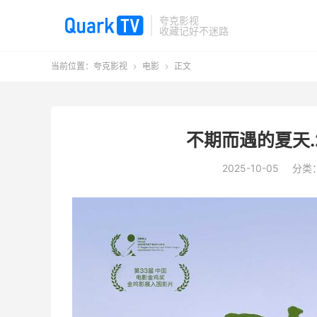
夸克影视
收藏记好不迷路
当前位置：
夸克影视
电影
正文


不期而遇的夏天.2
2025-10-05
分类