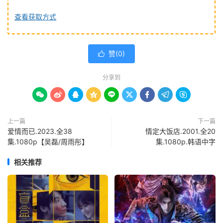
查看获取方式
赞(
0
)

分享到









上一篇
下一篇
爱情而已.2023.全38
情定大饭店.2001.全20
集.1080p【吴磊/周雨彤】
集.1080p.韩语中字
相关推荐