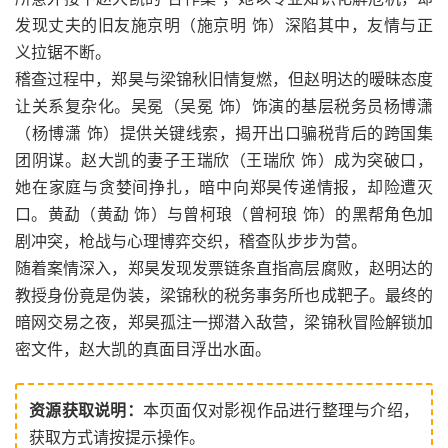
发现丈夫的旧友施京明（施京明 饰）深陷其中，友情与正
义拉锯不断。
稽查过程中，郑昊与梁锦秋旧情复燃，但赵明达的暧昧态度
让关系复杂化。吴冕（吴冕 饰）饰演的基层税务员杨博潇
（杨博潇 饰）提供关键线索，揭开出口骗税背后的跨国集
团阴谋。赵大凯的妻子王瑞欣（王瑞欣 饰）成为突破口，
她在家庭与贪婪间挣扎，暗中向郑昊传递情报，却险遭灭
口。黄勐（黄勐 饰）与曾柯琅（曾柯琅 饰）的黑帮角色加
剧冲突，枪战与心理博弈交织，稽查队步步为营。
随着案情深入，郑昊发现发票链条直指高层腐败，赵明达的
教授身份竟是伪装，梁锦秋的税务事务所也成靶子。最终的
暗网交易之夜，郑昊孤注一掷潜入敌营，梁锦秋冒险解锁加
密文件，赵大凯的真面目浮出水面。
资源获取说明：
本页面仅对影视作品进行整理与介绍，
获取方式请按提示操作。