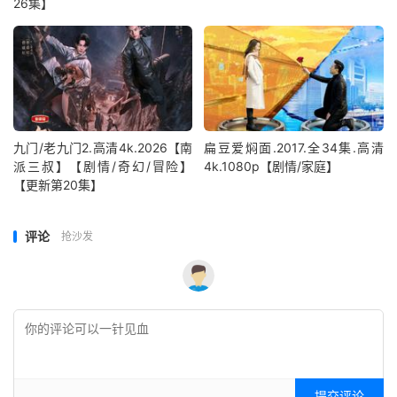
26集】
九门/老九门2.高清4k.2026【南
扁豆爱焖面.2017.全34集.高清
派三叔】【剧情/奇幻/冒险】
4k.1080p【剧情/家庭】
【更新第20集】
评论
抢沙发
提交评论