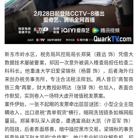
新东市岭水区，税务局风控局局长郑昊（聂远 饰）凭借大
数据技术屡破要案，却因一次意外被调入稽查局担任检查二
科科长。他重逢大学旧爱梁锦秋（杨蓉 饰），后者海外归
来创办税务事务所，专注合法税法规划。两人昔日“高智商
铁三角”再聚，财大教授赵明达（张铎 饰）也加入，表面合
作默契，实则卷入一场特大虚开增值税发票案。
案件伊始，一张不起眼的发票牵出层层谜团：小型企业主隐
瞒收入，出口退税“真单假货”横行，暗网洗钱链条如蛛网般
蔓延。郑昊率队深入调查，遭遇富商赵大凯（许亚军 饰）
的阻挠，后者表面慈善，暗中操控黑市交易。梁锦秋的事务
所意外接下赵大凯的“合作案”，她以专业知识化解危机，却