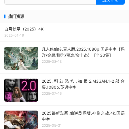
热门资源
白月梵星（2025）4K
2025-01-19
凡人修仙传.真人版.2025.1080p.国语中字【杨
洋/金晨/柳岩/贾冰/金士杰】【全30集】
2025-08-13
2025.科幻恐怖.梅根2.M3GAN.1-2部合
集.1080p.英语中字
2025-07-16
2025最新动画.仙逆剧场版.神临之战.4k.国语
中字
2025-05-31