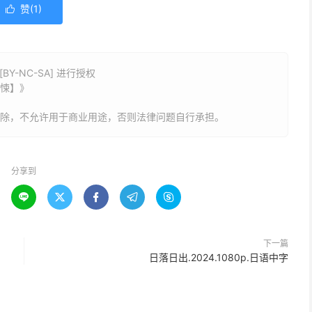
赞(
1
)

Y-NC-SA] 进行授权
惊悚】》
删除，不允许用于商业用途，否则法律问题自行承担。
分享到





下一篇
日落日出.2024.1080p.日语中字