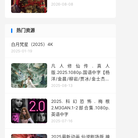
2026-08-08
热门资源
白月梵星（2025）4K
2025-01-19
凡人修仙传.真人
版.2025.1080p.国语中字【杨
洋/金晨/柳岩/贾冰/金士杰】
【全30集】
2025-08-13
2025.科幻恐怖.梅根
2.M3GAN.1-2部合集.1080p.
英语中字
2025-07-16
2025最新动画.仙逆剧场版.神