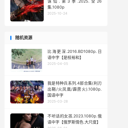
诛仙.第3季.2025.全26
集.1080p
2025-10-24
随机资源
比海更深.2016.BD1080p.日
语中字【是枝裕和】
2025-04-05
我是特种兵系列.4部合集(利刃
出鞘/火凤凰/霹雳火).1080p.
国语中字
2025-03-28
不听话的女孩.2023.1080p.俄
语中字【俄罗斯情色.大尺度】