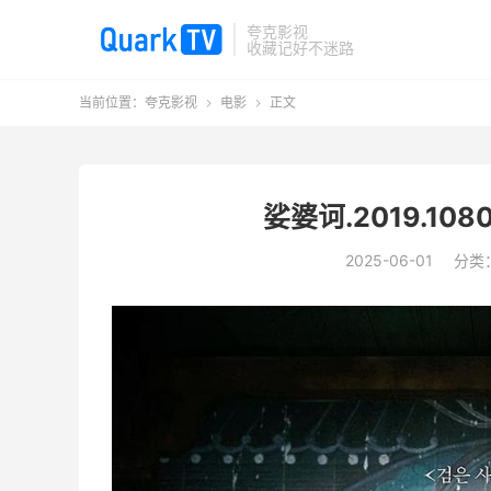
夸克影视
收藏记好不迷路
当前位置：
夸克影视
电影
正文


娑婆诃.2019.1
2025-06-01
分类