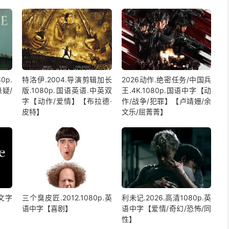
0p.
特洛伊.2004.导演剪辑加长
2026动作.绝密任务/中国兵
疑/
版.1080p.国语英语.中英双
王.4K.1080p.国语中字【动
字【动作/爱情】【布拉德·
作/战争/犯罪】【卢靖姗/余
皮特】
文乐/屈菁菁】
中文字
三个臭皮匠.2012.1080p.英
利未记.2026.高清1080p.英
】
语中字【喜剧】
语中字【爱情/奇幻/恐怖/同
性】