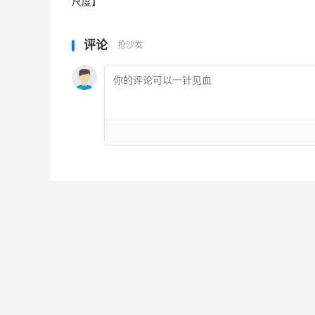
尺度】
评论
抢沙发