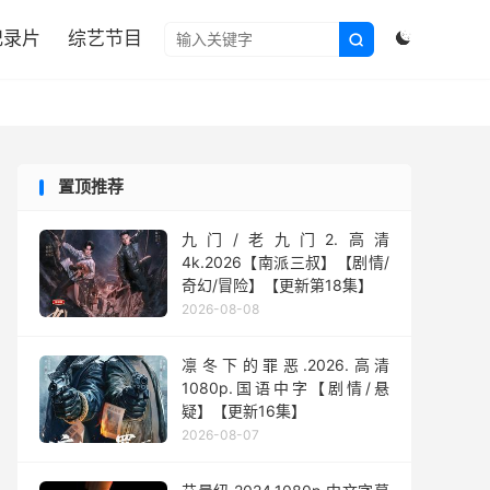

纪录片
综艺节目


置顶推荐
九门/老九门2.高清
4k.2026【南派三叔】【剧情/
奇幻/冒险】【更新第18集】
2026-08-08
凛冬下的罪恶.2026.高清
1080p.国语中字【剧情/悬
疑】【更新16集】
2026-08-07