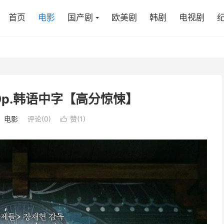
首页
电影
国产剧
欧美剧
韩剧
电视剧
080p.韩语中字【高分惊悚】
：
电影
评论(0)
赞(
1
)
