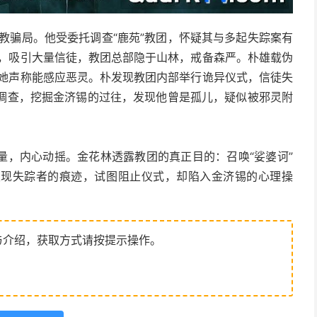
教骗局。他受委托调查“鹿苑”教团，怀疑其与多起失踪案有
世，吸引大量信徒，教团总部隐于山林，戒备森严。朴雄载伪
，她声称能感应恶灵。朴发现教团内部举行诡异仪式，信徒失
助调查，挖掘金济锡的过往，发现他曾是孤儿，疑似被邪灵附
量，内心动摇。金花林透露教团的真正目的：召唤“娑婆诃”
发现失踪者的痕迹，试图阻止仪式，却陷入金济锡的心理操
与介绍，获取方式请按提示操作。