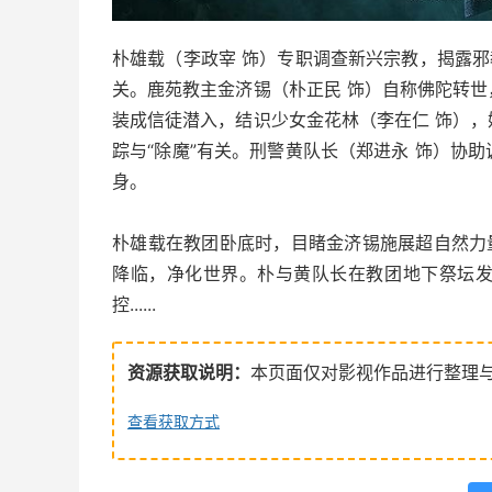
朴雄载（李政宰 饰）专职调查新兴宗教，揭露邪
关。鹿苑教主金济锡（朴正民 饰）自称佛陀转
装成信徒潜入，结识少女金花林（李在仁 饰）
踪与“除魔”有关。刑警黄队长（郑进永 饰）协
身。
朴雄载在教团卧底时，目睹金济锡施展超自然力
降临，净化世界。朴与黄队长在教团地下祭坛
控......
资源获取说明：
本页面仅对影视作品进行整理
查看获取方式