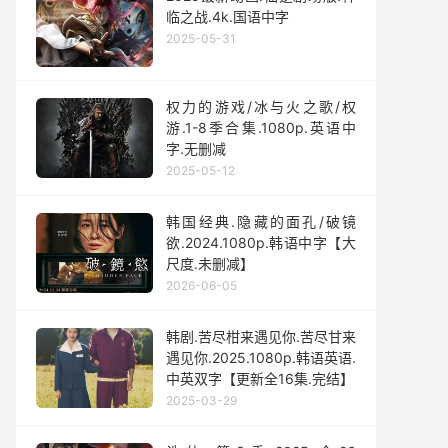
临之战.4k.国语中字
2025-05-31
权力的游戏/冰与火之歌/权
游.1-8季合集.1080p.英语中
字.无删减
2025-05-12
韩国经典.隐藏的面孔/破镜
欲.2024.1080p.韩语中字【大
尺度.未删减】
2026-06-05
韩剧.苦尽柑来遇见你.苦尽甘来
遇见你.2025.1080p.韩语英语.
中英双字【更新全16集.完结】
2025-03-29