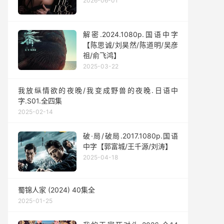
2026-06-01
解密.2024.1080p.国语中字
【陈思诚/刘昊然/陈道明/吴彦
祖/俞飞鸿】
2025-03-22
我放纵情欲的夜晚/我变成野兽的夜晚.日语中
字.S01.全四集
2025-02-14
破·局/破局.2017.1080p.国语
中字【郭富城/王千源/刘涛】
2025-04-18
蜀锦人家 (2024) 40集全
2025-01-25