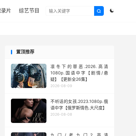

纪录片
综艺节目


置顶推荐
凛冬下的罪恶.2026.高清
1080p.国语中字【剧情/悬
疑】【更新全26集】
2026-08-09
不听话的女孩.2023.1080p.俄
语中字【俄罗斯情色.大尺度】
2026-08-08
九门/老九门2.高清