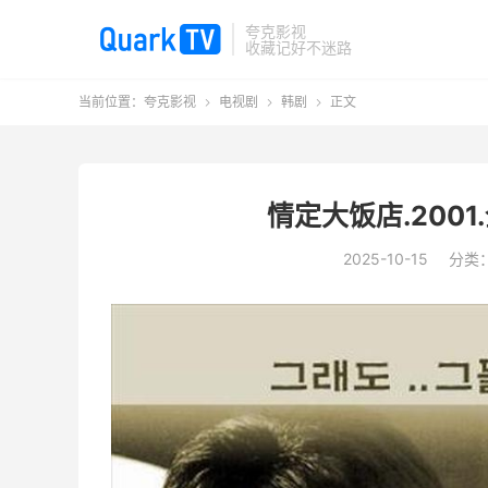
夸克影视
收藏记好不迷路
当前位置：
夸克影视
电视剧
韩剧
正文



情定大饭店.2001.
2025-10-15
分类