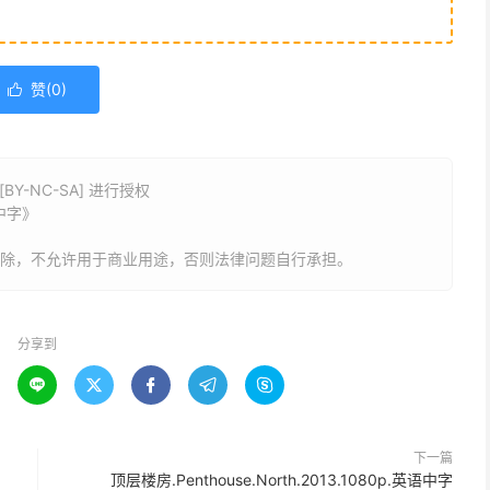
赞(
0
)

Y-NC-SA] 进行授权
语中字》
删除，不允许用于商业用途，否则法律问题自行承担。
分享到





下一篇
顶层楼房.Penthouse.North.2013.1080p.英语中字