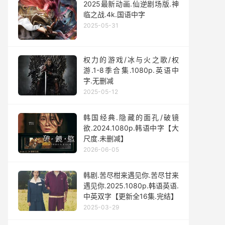
2025最新动画.仙逆剧场版.神
临之战.4k.国语中字
2025-05-31
权力的游戏/冰与火之歌/权
游.1-8季合集.1080p.英语中
字.无删减
2025-05-12
韩国经典.隐藏的面孔/破镜
欲.2024.1080p.韩语中字【大
尺度.未删减】
2026-06-05
韩剧.苦尽柑来遇见你.苦尽甘来
遇见你.2025.1080p.韩语英语.
中英双字【更新全16集.完结】
2025-03-29