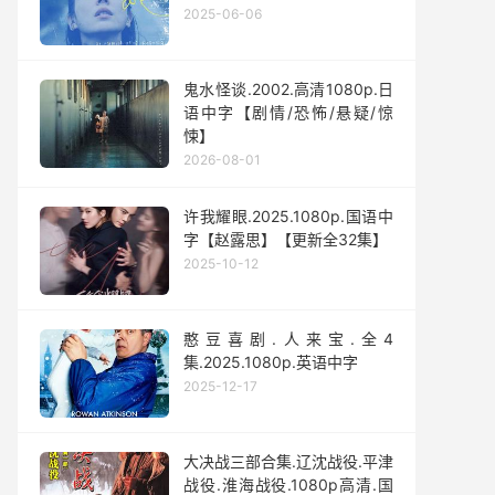
2025-06-06
鬼水怪谈.2002.高清1080p.日
语中字【剧情/恐怖/悬疑/惊
悚】
2026-08-01
许我耀眼.2025.1080p.国语中
字【赵露思】【更新全32集】
2025-10-12
憨豆喜剧.人来宝.全4
集.2025.1080p.英语中字
2025-12-17
大决战三部合集.辽沈战役.平津
战役.淮海战役.1080p高清.国