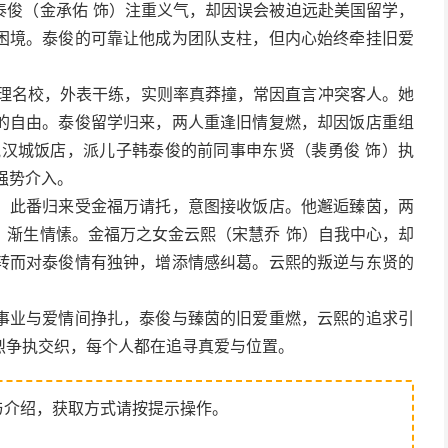
泰俊（金承佑 饰）注重义气，却因误会被迫远赴美国留学，
困境。泰俊的可靠让他成为团队支柱，但内心始终牵挂旧爱
饮管理名校，外表干练，实则率真莽撞，常因直言冲突客人。她
的自由。泰俊留学归来，两人重逢旧情复燃，却因饭店重组
觎汉城饭店，派儿子韩泰俊的前同事申东贤（裴勇俊 饰）执
强势介入。
，此番归来受金福万请托，意图接收饭店。他邂逅臻茵，两
，渐生情愫。金福万之女金云熙（宋慧乔 饰）自我中心，却
转而对泰俊情有独钟，增添情感纠葛。云熙的叛逆与东贤的
事业与爱情间挣扎，泰俊与臻茵的旧爱重燃，云熙的追求引
烈争执交织，每个人都在追寻真爱与位置。
与介绍，获取方式请按提示操作。