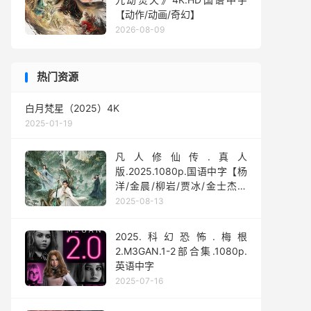
【动作/动画/奇幻】
2026-08-09
热门资源
白月梵星（2025）4K
2025-01-19
凡人修仙传.真人
版.2025.1080p.国语中字【杨
洋/金晨/柳岩/贾冰/金士杰】
【全30集】
2025-08-13
2025.科幻恐怖.梅根
2.M3GAN.1-2部合集.1080p.
英语中字
2025-07-16