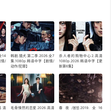
全14
韩剧.猎犬.第二季.2026.全7
杀人者的购物中心2.高清
剧情/
集.1080p.韩语中字【剧情/
1080p.2026.韩语中字【更
动作/犯罪】
新第6集】
高清
毛骨悚然的恋爱.2026.高清
春夜/봄밤‎.2019.全16