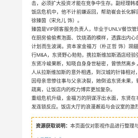
击，必须扩大投资才能在竞争中生存。副经理韩
饭店危机中，他不计前嫌返回，帮助崔会长化解
徐臻茵（宋允儿 饰）。
臻茵是VIP顾客服务负责人，毕业于UNLV餐
在厨房偷偷煮泡面、饮烧酒的模样，透露出内心
计划而生波澜。资本家金福万（朴正哲 饰）觊
行M&A，东贤野心勃勃，携拉斯维加斯酒店经验
东贤冷峻果断，知晓自身身世秘密，曾愤然离乡
人从拉斯维加斯的意外相遇，到汉城的针锋相对
因母亲悲惨往事与父亲决裂，她倒追东贤未果，
疏离，让饭店内的权力博弈更加复杂。
重组危机升级，金福万的阴谋浮出水面，东贤在
发连锁反应。饭店大厅的浪漫邂逅与会议室的激
资源获取说明：
本页面仅对影视作品进行整理