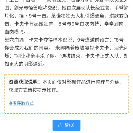
围，剑光与怪兽咆哮交织，她首次展现队长级武装，手臂鳞
片化，挡下9号一击。莱诺牺牲无人机引爆通道，琪歌露负
伤，卡夫卡背起她狂奔，8号与9号首次肉搏，拳拳到肉，
血肉横飞。
巢穴崩塌，卡夫卡夺得样本逃脱，9号逃遁前预言：“8号，
你会成为我们的同类。”米娜隔着废墟凝视卡夫卡，泪光闪
烁：“别让我亲手杀了你。”选拔结束，卡夫卡正式入队，却
知更大的阴影逼近。
资源获取说明：
本页面仅对影视作品进行整理与介绍，
获取方式请按提示操作。
查看获取方式
赞(
0
)
