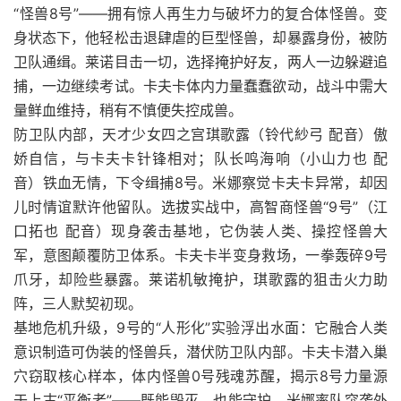
“怪兽8号”——拥有惊人再生力与破坏力的复合体怪兽。变
身状态下，他轻松击退肆虐的巨型怪兽，却暴露身份，被防
卫队通缉。莱诺目击一切，选择掩护好友，两人一边躲避追
捕，一边继续考试。卡夫卡体内力量蠢蠢欲动，战斗中需大
量鲜血维持，稍有不慎便失控成兽。
防卫队内部，天才少女四之宫琪歌露（铃代紗弓 配音）傲
娇自信，与卡夫卡针锋相对；队长鸣海响（小山力也 配
音）铁血无情，下令缉捕8号。米娜察觉卡夫卡异常，却因
儿时情谊默许他留队。选拔实战中，高智商怪兽“9号”（江
口拓也 配音）现身袭击基地，它伪装人类、操控怪兽大
军，意图颠覆防卫体系。卡夫卡半变身救场，一拳轰碎9号
爪牙，却险些暴露。莱诺机敏掩护，琪歌露的狙击火力助
阵，三人默契初现。
基地危机升级，9号的“人形化”实验浮出水面：它融合人类
意识制造可伪装的怪兽兵，潜伏防卫队内部。卡夫卡潜入巢
穴窃取核心样本，体内怪兽0号残魂苏醒，揭示8号力量源
于上古“平衡者”——既能毁灭，也能守护。米娜率队突袭外