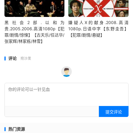
黑社会2部.以和为
嫌疑人X的献身.2008.高清
贵.2005.2006.高清1080p【犯
1080p.日语中字【东野圭吾】
罪/剧情/惊悚】【古天乐/任达华/
【犯罪/剧情/悬疑】
张家辉/林家栋/林雪】
评论
抢沙发
提交评论
热门资源