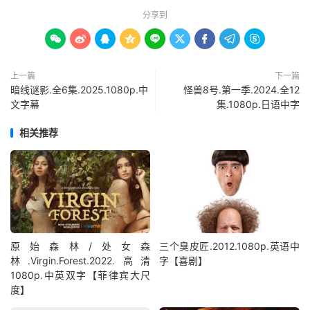
分享到









上一篇
下一篇
暗线谜影.全6集.2025.1080p.中
怪兽8号.第一季.2024.全12
文字幕
集.1080p.日语中字
相关推荐
原始森林/处女森
三个臭皮匠.2012.1080p.英语中
林.Virgin.Forest.2022.高清
字【喜剧】
1080p.中英双字【菲律宾大尺
度】