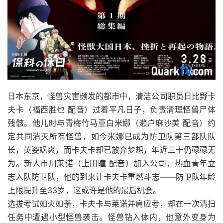
日本东京，怪兽灾害频发的都市中，清洁公司职员日比野卡
夫卡（福西胜也 配音）过着平凡日子，负责清理怪兽尸体
残骸。他儿时与青梅竹马亚白米娜（濑户麻沙美 配音）约
定共同消灭所有怪兽，如今米娜已成为防卫队第三部队队
长，英姿飒爽，而卡夫卡却已放弃梦想，年近三十仍碌碌无
为。新人市川莱诺（上田瞳 配音）加入公司，热血青年立
志入队防卫队，他的到来让卡夫卡重燃斗志——防卫队年龄
上限提升至33岁，这或许是他的最后机会。
选拔考试如火如荼，卡夫卡与莱诺并肩应考，却在一次清扫
任务中遭遇小型怪兽袭击。怪兽钻入体内，他意外变身为