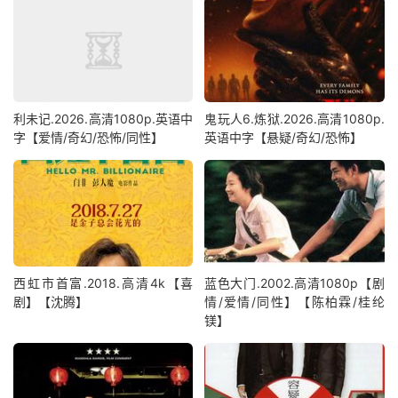
利未记.2026.高清1080p.英语中
鬼玩人6.炼狱.2026.高清1080p.
字【爱情/奇幻/恐怖/同性】
英语中字【悬疑/奇幻/恐怖】
西虹市首富.2018.高清4k【喜
蓝色大门.2002.高清1080p【剧
剧】【沈腾】
情/爱情/同性】【陈柏霖/桂纶
镁】