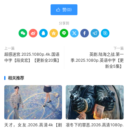
赞(
0
)

分享到









上一篇
下一篇
超感迷宫.2025.1080p.4k.国语
英剧.陆海之战.第一
中字【段奕宏】【更新全20集】
季.2025.1080p.英语中字【更
新全5集】
相关推荐
天才，女友.2026.高清4k【剧
凛冬下的罪恶.2026.高清1080p.