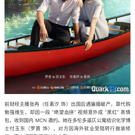
前财经主播张冉（任素汐 饰）出国后遇骗婚破产，靠代购
勉强维生，却因一段 “绝望血拼” 视频意外成 “黑红” 表情
包，收到国内 MCN 邀约。她在多伦多逼仄公寓结识化学博
士付玉东（罗晋 饰），对方因海外就业受阻转行做装修