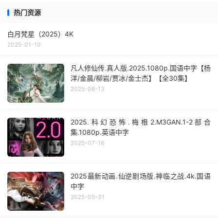
热门资源
白月梵星（2025）4K
2025-01-19
凡人修仙传.真人版.2025.1080p.国语中字【杨
洋/金晨/柳岩/贾冰/金士杰】【全30集】
2025-08-13
2025.科幻恐怖.梅根2.M3GAN.1-2部合
集.1080p.英语中字
2025-07-16
2025最新动画.仙逆剧场版.神临之战.4k.国语
中字
2025-05-31