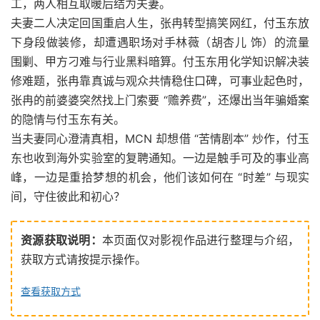
工，两人相互取暖后结为夫妻。
夫妻二人决定回国重启人生，张冉转型搞笑网红，付玉东放
下身段做装修，却遭遇职场对手林薇（胡杏儿 饰）的流量
围剿、甲方刁难与行业黑料暗算。付玉东用化学知识解决装
修难题，张冉靠真诚与观众共情稳住口碑，可事业起色时，
张冉的前婆婆突然找上门索要 “赡养费”，还爆出当年骗婚案
的隐情与付玉东有关。
当夫妻同心澄清真相，MCN 却想借 “苦情剧本” 炒作，付玉
东也收到海外实验室的复聘通知。一边是触手可及的事业高
峰，一边是重拾梦想的机会，他们该如何在 “时差” 与现实
间，守住彼此和初心？
资源获取说明：
本页面仅对影视作品进行整理与介绍，
获取方式请按提示操作。
查看获取方式