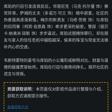
库珀的行窃引发连锁反应。邻居尼克（马克·托尔曼 饰）察
觉异常，萨姆的丈夫（多诺万·可兰 饰）暗中调查，社区的
伪善面具逐渐剥落。梅尔的新男友（马修·劳奇 饰）与库珀
的旧同事（柯宾·伯恩森 饰）牵涉更深的秘密，警探（丽贝
卡·纳奥米·琼斯 饰）步步逼近。库珀试图掩饰罪行，却在朋
友与家人的信任危机中越陷越深，偷来的珠宝与现金无法填
补内心的空虚。
韦斯特蒙特的豪宅与库珀的小公寓形成鲜明对比，财富与道
德的碰撞贯穿始终。库珀在行窃与救赎间挣扎，揭开社区的
谎言与背叛。
资源获取说明：
本页面仅对影视作品进行整理与介绍，
获取方式请按提示操作。
查看获取方式