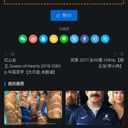
赞(
0
)

分享到









上一篇
下一篇
红心女
风筝.2017.全46集.1080p【柳
王.Queen.of.Hearts.2019.1080
云龙/李小冉】
p.中英双字【大尺度.未删减】
相关推荐