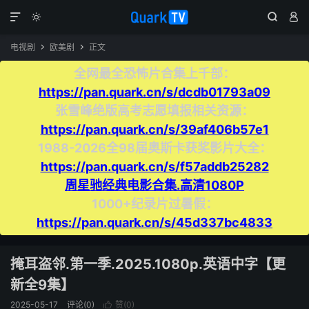




电视剧
欧美剧
正文


全网最全恐怖片合集上千部：
https://pan.quark.cn/s/dcdb01793a09
张雪峰绝版高考志愿填报相关资源：
https://pan.quark.cn/s/39af406b57e1
1988-2026全98届奥斯卡获奖影片大全：
https://pan.quark.cn/s/f57addb25282
周星驰经典电影合集.高清1080P
1000+纪录片过暑假：
https://pan.quark.cn/s/45d337bc4833
掩耳盗邻.第一季.2025.1080p.英语中字【更
新全9集】
2025-05-17
评论(0)
赞(
0
)
