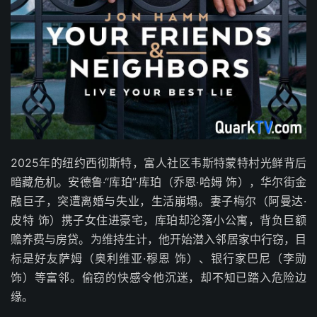
2025年的纽约西彻斯特，富人社区韦斯特蒙特村光鲜背后
暗藏危机。安德鲁·“库珀”·库珀（乔恩·哈姆 饰），华尔街金
融巨子，突遭离婚与失业，生活崩塌。妻子梅尔（阿曼达·
皮特 饰）携子女住进豪宅，库珀却沦落小公寓，背负巨额
赡养费与房贷。为维持生计，他开始潜入邻居家中行窃，目
标是好友萨姆（奥利维亚·穆恩 饰）、银行家巴尼（李勋
饰）等富邻。偷窃的快感令他沉迷，却不知已踏入危险边
缘。