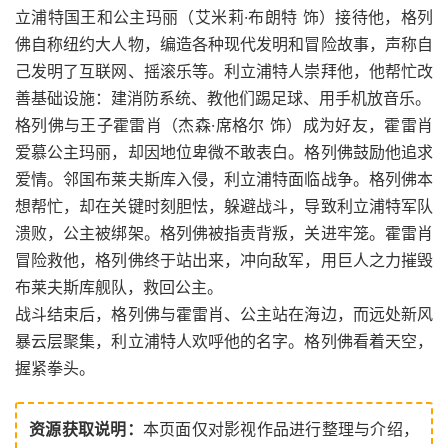
立浦特国王和公主玛丽（艾米莉·布朗特 饰）接待他，格列
佛自称纽约大人物，编造各种现代发明和冒险故事，声称自
己发明了互联网、摇滚乐等。利立浦特人崇拜他，他帮忙改
善基础设施：建消防系统、教他们踢足球、用手机放音乐。
格列佛与王子霍雷肖（杰森·席格尔 饰）成为好友，霍雷肖
爱慕公主玛丽，却因地位卑微不敢表白。格列佛鼓励他追求
爱情。邻国布莱夫斯库入侵，利立浦特面临战争。格列佛本
想帮忙，却在关键时刻胆怯，躲避战斗，导致利立浦特军队
溃败，公主被绑架。格列佛被指责背叛，关进牢笼。霍雷肖
冒险救他，格列佛终于站出来，冲向敌军，用巨人之力摧毁
布莱夫斯库舰队，救回公主。
战斗结束后，格列佛与霍雷肖、公主站在海边，而远处新风
暴云层聚集，利立浦特人欢呼他的名字。格列佛看着天空，
握紧拳头。
资源获取说明：
本页面仅对影视作品进行整理与介绍，