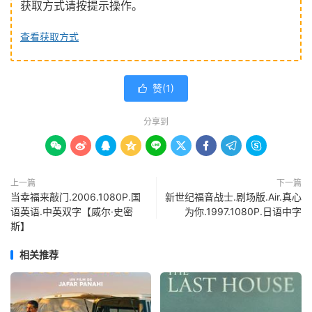
获取方式请按提示操作。
查看获取方式
赞(
1
)

分享到









上一篇
下一篇
当幸福来敲门.2006.1080P.国
新世纪福音战士.剧场版.Air.真心
语英语.中英双字【威尔·史密
为你.1997.1080P.日语中字
斯】
相关推荐