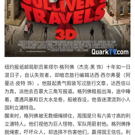
纽约报纸邮局职员莱缪尔·格列佛（杰克·黑 饰）十年如一日
混日子，自认失败者，却暗恋旅行编辑达西·西尔弗曼（阿
曼达·皮特 饰）。他鼓起勇气假装写过旅行文章，达西信以
为真，派他去百慕大三角写报道。格列佛租船出海，途中睡
着，遭遇风暴和巨大水龙卷，船被吞没，他昏迷漂流到小人
国利立浦特岛。
醒来时，格列佛被无数细绳绑住，周围是只有六英寸高的利
立浦特人。他们视他为巨人怪物，军队用箭射他。格列佛挣
脱绳索，吓坏众人，却选择不伤害他们，赢得国王信任。利