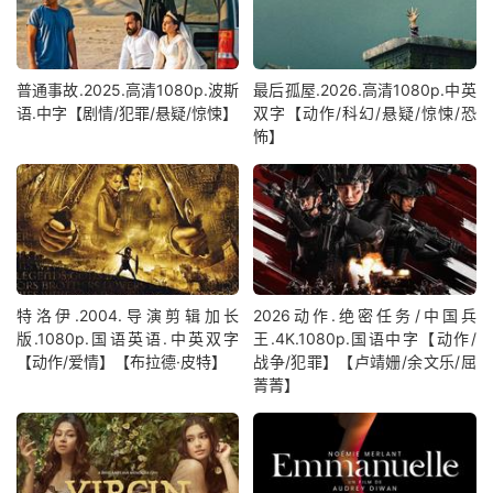
普通事故.2025.高清1080p.波斯
最后孤屋.2026.高清1080p.中英
语.中字【剧情/犯罪/悬疑/惊悚】
双字【动作/科幻/悬疑/惊悚/恐
怖】
特洛伊.2004.导演剪辑加长
2026动作.绝密任务/中国兵
版.1080p.国语英语.中英双字
王.4K.1080p.国语中字【动作/
【动作/爱情】【布拉德·皮特】
战争/犯罪】【卢靖姗/余文乐/屈
菁菁】