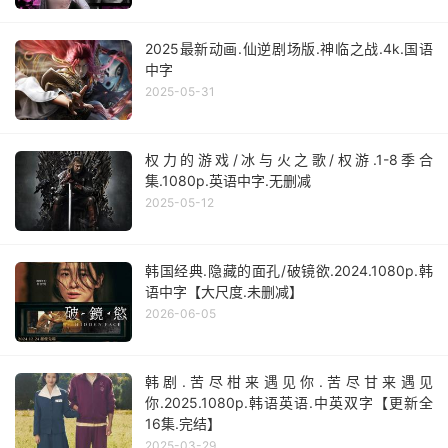
2025最新动画.仙逆剧场版.神临之战.4k.国语
中字
2025-05-31
权力的游戏/冰与火之歌/权游.1-8季合
集.1080p.英语中字.无删减
2025-05-12
韩国经典.隐藏的面孔/破镜欲.2024.1080p.韩
语中字【大尺度.未删减】
2026-06-05
韩剧.苦尽柑来遇见你.苦尽甘来遇见
你.2025.1080p.韩语英语.中英双字【更新全
16集.完结】
2025-03-29