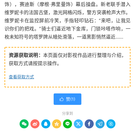
饰），赛迪斯（摩根·弗里曼饰）幕后操盘。新老联手潜入
维罗妮卡的法国古堡，激光网格闪烁，警方突袭枪声大作。
维罗妮卡在监控屏前冷笑，手指轻叩钻石：“来吧，让我见
识你们的把戏。”骑士们逼近地下金库，门锁咔嗒作响，一
枚未知符号的塔罗牌从暗处滑落，一道黑影悄然逼近……
资源获取说明：
本页面仅对影视作品进行整理与介绍，
获取方式请按提示操作。
查看获取方式
赞(
1
)

分享到








