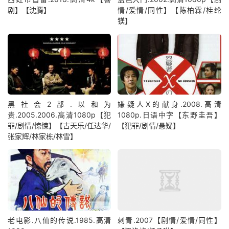
剧】【沈腾】
情/爱情/同性】【陈柏霖/桂纶
镁】
黑社会2部.以和为
嫌疑人X的献身.2008.高清
贵.2005.2006.高清1080p【犯
1080p.日语中字【东野圭吾】
罪/剧情/惊悚】【古天乐/任达华/
【犯罪/剧情/悬疑】
张家辉/林家栋/林雪】
老电影.八仙的传说.1985.高清
刺青.2007【剧情/爱情/同性】