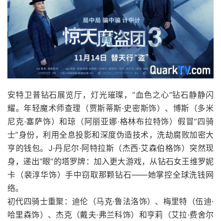
安特卫普钻石展览厅，灯光璀璨，“血色之心”钻石静静闪
耀。年轻魔术师查理（贾斯蒂斯·史密斯饰）、博斯（多米
尼克·塞萨饰）和琼（阿丽亚娜·格林布拉特饰）假冒“四骑
士”身份，利用全息投影和深度伪造技术，洗劫腐败加密大
亨的钱包。J·丹尼尔·阿特拉斯（杰西·艾森伯格饰）突然现
身，递出“眼”的塔罗牌：加入更大游戏，从钻石女王维罗妮
卡（裴淳华饰）手中窃取那颗钻石——她掌控全球洗钱网
络。
初代四骑士重聚：迪伦（马克·鲁法洛饰）、梅里特（伍迪·
哈里森饰）、杰克（戴夫·弗兰科饰）和亨莉（艾拉·费舍尔