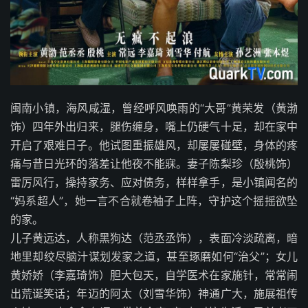
闽南小镇，海风咸湿，曾经呼风唤雨的“大哥”黄荣发（黄渤
饰）四年外出归来，腿伤缠身，嘴上仍硬气十足，却在家中
开启了艰难日子。他试图重振雄风，却屡屡碰壁，身体的疼
痛与昔日光环的落差让他夜不能寐。妻子陈梨珍（殷桃饰）
雷厉风行，操持家务、应对债务，样样拿手，是小镇闻名的
“妈系超人”，她一言不合就卷袖子上阵，守护这个摇摇欲坠
的家。
儿子黄远达，人称黑狗达（范丞丞饰），表面冷淡疏离，暗
地里却绞尽脑汁谋划发家之道，甚至琢磨如何“治父”；女儿
黄娇娇（李嘉琦饰）胆大包天，自学医术在家施针，常常闹
出荒诞笑话；年迈的阿太（刘雪华饰）神通广大，施展祖传