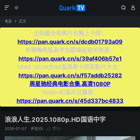




电影
正文

全网最全恐怖片合集上千部：
https://pan.quark.cn/s/dcdb01793a09
张雪峰绝版高考志愿填报相关资源：
https://pan.quark.cn/s/39af406b57e1
1988-2026全98届奥斯卡获奖影片大全：
https://pan.quark.cn/s/f57addb25282
周星驰经典电影合集.高清1080P
1000+纪录片过暑假：
https://pan.quark.cn/s/45d337bc4833
浪浪人生.2025.1080p.HD国语中字
2026-01-07
评论(0)
赞(
0
)
