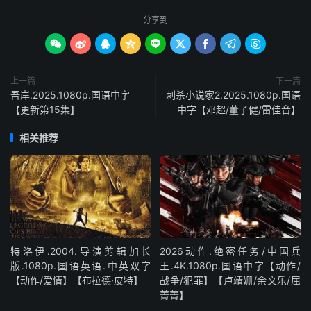
分享到









上一篇
下一篇
吾岸.2025.1080p.国语中字
刺杀小说家2.2025.1080p.国语
【更新第15集】
中字【邓超/董子健/雷佳音】
相关推荐
特洛伊.2004.导演剪辑加长
2026动作.绝密任务/中国兵
版.1080p.国语英语.中英双字
王.4K.1080p.国语中字【动作/
【动作/爱情】【布拉德·皮特】
战争/犯罪】【卢靖姗/余文乐/屈
菁菁】