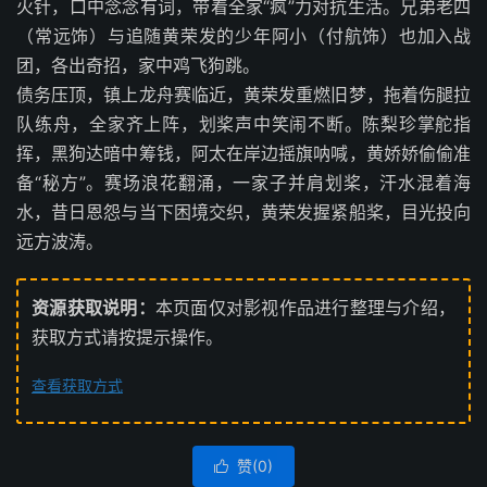
火针，口中念念有词，带着全家“疯”力对抗生活。兄弟老四
（常远饰）与追随黄荣发的少年阿小（付航饰）也加入战
团，各出奇招，家中鸡飞狗跳。
债务压顶，镇上龙舟赛临近，黄荣发重燃旧梦，拖着伤腿拉
队练舟，全家齐上阵，划桨声中笑闹不断。陈梨珍掌舵指
挥，黑狗达暗中筹钱，阿太在岸边摇旗呐喊，黄娇娇偷偷准
备“秘方”。赛场浪花翻涌，一家子并肩划桨，汗水混着海
水，昔日恩怨与当下困境交织，黄荣发握紧船桨，目光投向
远方波涛。
资源获取说明：
本页面仅对影视作品进行整理与介绍，
获取方式请按提示操作。
查看获取方式
赞(
0
)
