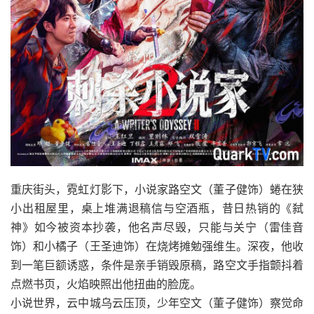
重庆街头，霓虹灯影下，小说家路空文（董子健饰）蜷在狭
小出租屋里，桌上堆满退稿信与空酒瓶，昔日热销的《弑
神》如今被资本抄袭，他名声尽毁，只能与关宁（雷佳音
饰）和小橘子（王圣迪饰）在烧烤摊勉强维生。深夜，他收
到一笔巨额诱惑，条件是亲手销毁原稿，路空文手指颤抖着
点燃书页，火焰映照出他扭曲的脸庞。
小说世界，云中城乌云压顶，少年空文（董子健饰）察觉命