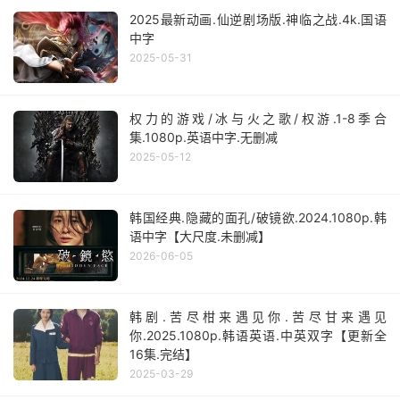
2025最新动画.仙逆剧场版.神临之战.4k.国语
中字
2025-05-31
权力的游戏/冰与火之歌/权游.1-8季合
集.1080p.英语中字.无删减
2025-05-12
韩国经典.隐藏的面孔/破镜欲.2024.1080p.韩
语中字【大尺度.未删减】
2026-06-05
韩剧.苦尽柑来遇见你.苦尽甘来遇见
你.2025.1080p.韩语英语.中英双字【更新全
16集.完结】
2025-03-29