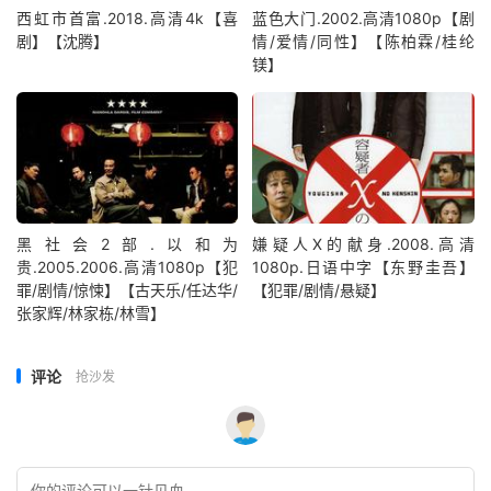
西虹市首富.2018.高清4k【喜
蓝色大门.2002.高清1080p【剧
剧】【沈腾】
情/爱情/同性】【陈柏霖/桂纶
镁】
黑社会2部.以和为
嫌疑人X的献身.2008.高清
贵.2005.2006.高清1080p【犯
1080p.日语中字【东野圭吾】
罪/剧情/惊悚】【古天乐/任达华/
【犯罪/剧情/悬疑】
张家辉/林家栋/林雪】
评论
抢沙发