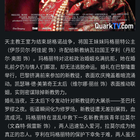
天主教王室为结束胡格诺战争，将国王妹妹玛格丽特公主
（伊莎贝尔·阿佳妮 饰）许配给新教纳瓦拉国王亨利（丹尼
尔·奥图 饰）。玛格丽特对这桩政治婚姻充满抗拒，她在婚
礼前夕仍与情人们厮混，却无法逃脱命运。婚礼在巴黎隆重
举行，巴黎挤满前来参加的新教徒，表面欢庆掩盖着暗流涌
动。凯瑟琳·德·美第奇王太后（维尔娜·丽丝 饰）表面推动联
姻，实则密谋除掉新教势力。
婚礼当夜，王太后下令发动针对新教徒的大屠杀——圣巴托
罗缪之夜。街道瞬间化为修罗场，新教徒遭无差别屠戮，血
流成河。玛格丽特在混乱中救下一名新教贵族青年拉莫尔
（文森特·佩雷斯 饰），两人迅速坠入爱河，拉莫尔成为她
真正的恋人。亨利在玛格丽特的保护下幸免于难，两人虽无