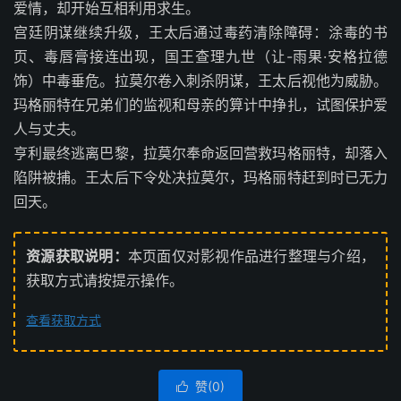
爱情，却开始互相利用求生。
宫廷阴谋继续升级，王太后通过毒药清除障碍：涂毒的书
页、毒唇膏接连出现，国王查理九世（让-雨果·安格拉德
饰）中毒垂危。拉莫尔卷入刺杀阴谋，王太后视他为威胁。
玛格丽特在兄弟们的监视和母亲的算计中挣扎，试图保护爱
人与丈夫。
亨利最终逃离巴黎，拉莫尔奉命返回营救玛格丽特，却落入
陷阱被捕。王太后下令处决拉莫尔，玛格丽特赶到时已无力
回天。
资源获取说明：
本页面仅对影视作品进行整理与介绍，
获取方式请按提示操作。
查看获取方式
赞(
0
)
