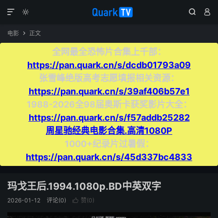




电影
正文

全网最全恐怖片合集上千部：
https://pan.quark.cn/s/dcdb01793a09
张雪峰绝版高考志愿填报相关资源：
https://pan.quark.cn/s/39af406b57e1
1988-2026全98届奥斯卡获奖影片大全：
https://pan.quark.cn/s/f57addb25282
周星驰经典电影合集.高清1080P
1000+纪录片过暑假：
https://pan.quark.cn/s/45d337bc4833
玛戈王后.1994.1080p.BD中英双字
2026-01-12
评论(0)
赞(
0
)
