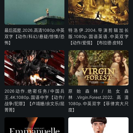
最后孤屋.2026.高清1080p.中英
特洛伊.2004.导演剪辑加长
双字【动作/科幻/悬疑/惊悚/恐
版.1080p.国语英语.中英双字
怖】
【动作/爱情】【布拉德·皮特】
2026动作.绝密任务/中国兵
原始森林/处女森
王.4K.1080p.国语中字【动作/
林.Virgin.Forest.2022.高清
战争/犯罪】【卢靖姗/余文乐/屈
1080p.中英双字【菲律宾大尺
菁菁】
度】