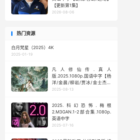
【更新第1集】
2026-08-06
热门资源
白月梵星（2025）4K
2025-01-19
凡人修仙传.真人
版.2025.1080p.国语中字【杨
洋/金晨/柳岩/贾冰/金士杰】
【全30集】
2025-08-13
2025.科幻恐怖.梅根
2.M3GAN.1-2部合集.1080p.
英语中字
2025-07-16