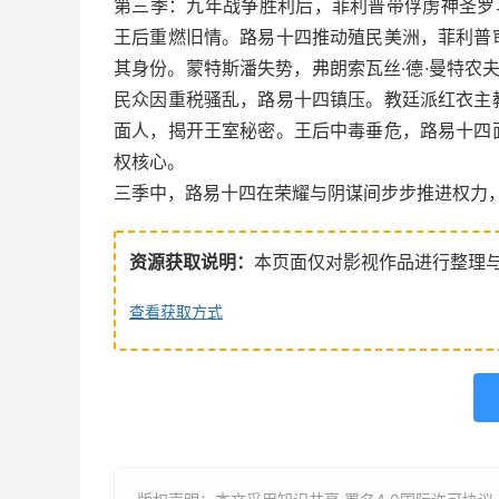
第三季：九年战争胜利后，菲利普带俘虏神圣罗
王后重燃旧情。路易十四推动殖民美洲，菲利普
其身份。蒙特斯潘失势，弗朗索瓦丝·德·曼特农
民众因重税骚乱，路易十四镇压。教廷派红衣主
面人，揭开王室秘密。王后中毒垂危，路易十四
权核心。
三季中，路易十四在荣耀与阴谋间步步推进权力
资源获取说明：
本页面仅对影视作品进行整理
查看获取方式