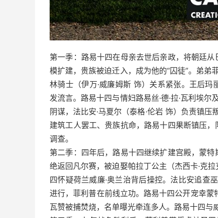
第一季：路易十四在母亲去世后亲政，将朝廷从
模扩建，贵族被迫迁入，成为他的“囚徒”。弟弟
林骑士（伊万·威廉姆斯 饰）关系紧张。王后玛
发流言。路易十四与情妇路易丝·德·拉·瓦利埃尔
阴谋，法比安·马夏尔（泰格·伦岩 饰）负责镇压
建筑工人罢工、贵族抗命，路易十四果断镇压，
调查。
第二季：四年后，路易十四继续扩建宫殿，蒙特
绝返回凡尔赛，被迫娶帕拉丁公主（杰西卡·克拉
四怀疑荷兰威廉·奥兰治背后操控。法比安追查
进行，菲利普在前线立功。路易十四公开宠幸蒙
瓦赞被捕焚烧，名单曝光牵连多人。路易十四与威