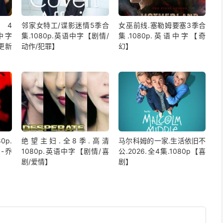
4
邻家女特工/谍影迷情5季合
女巫前线.塞勒姆要塞3季合
语中字
集.1080p.英语中字【剧情/
集.1080p.英语中字【奇
更新
动作/犯罪】
幻】
0p.
绝望主妇.全8季.高清
马尔科姆的一家.生活依旧不
-乔
1080p.英语中字【剧情/喜
公.2026.全4集.1080p【喜
剧/爱情】
剧】