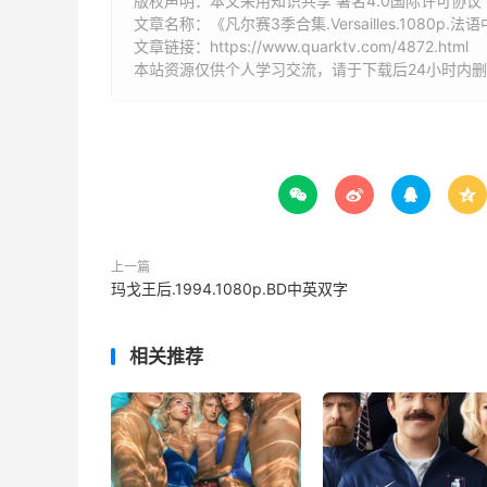
版权声明：本文采用知识共享 署名4.0国际许可协议 [B
文章名称：《凡尔赛3季合集.Versailles.1080p.法
文章链接：
https://www.quarktv.com/4872.html
本站资源仅供个人学习交流，请于下载后24小时内




上一篇
玛戈王后.1994.1080p.BD中英双字
相关推荐