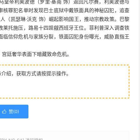
马皇帝利奥波德（罗里·基南 饰）返回凡尔赛，利奥波德与
审核罪犯名单时发现巴士底狱中戴铁面具的神秘囚犯，追查
夫人（凯瑟琳·沃克 饰）崛起影响国王，推动宗教政策。巴黎
教莱托施压，路易十四觊觎西班牙王位。菲利普深入调查铁
面临信仰危机与家族分裂，铁面囚犯身份曝光，威胁直指王
，宫廷奢华表面下暗藏致命危机。
与介绍，获取方式请按提示操作。
赞(
0
)
