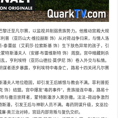
巴黎迁至凡尔赛，以监视并削弱贵族势力。他推动宫殿大规
菲利普（亚历山大·维拉赫斯 饰）从对荷战争归来，与情人洛
丽-泰蕾兹（艾莉莎·拉索斯基 饰）生下肤色异常的孩子，引
及蒙特斯潘夫人（安娜·布雷维斯特 饰）周旋。宫中暗藏刺杀
叛乱，亨利埃特（亚历山德拉·莫伊尼 饰）卷入外交与私情。
阴谋者逐步暴露，亨利埃特中毒身亡，路易十四关闭凡尔赛
斯潘夫人地位稳固，却引发王后嫉恨与教会不满。菲利普拒
克 饰）结盟。宫中爆发“毒药事件”，贵族接连中毒，路易十
巫师与撒旦崇拜者，蒙特斯潘涉入黑弥撒。法法-荷战争激烈
特斯潘，引发王后与神职人员不满。毒药阴谋升级，女巫拉·
廉·奥兰治对峙，宫廷内部背叛与复仇交织。