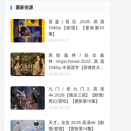
最新资源
盲盒/盲区.2026.高清
1080p【剧情】【更新第10
集】
2026-08-07
原始森林/处女森
林.Virgin.Forest.2022.高清
1080p.中英双字【菲律宾大尺
度】
2026-08-07
九门/老九门2.高清
4k.2026【南派三叔】【剧情/
奇幻/冒险】【更新第16集】
2026-08-07
天才，女友.2026.高清4k【剧
情/爱情】【更新第14集】