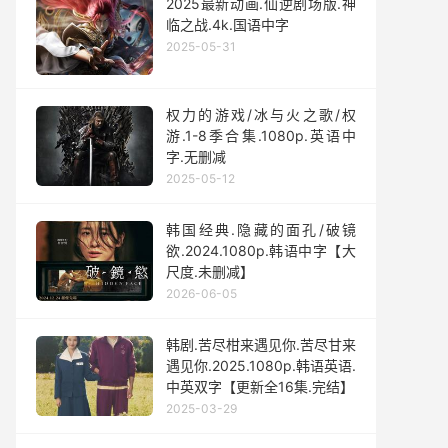
2025最新动画.仙逆剧场版.神
临之战.4k.国语中字
2025-05-31
权力的游戏/冰与火之歌/权
游.1-8季合集.1080p.英语中
字.无删减
2025-05-12
韩国经典.隐藏的面孔/破镜
欲.2024.1080p.韩语中字【大
尺度.未删减】
2026-06-05
韩剧.苦尽柑来遇见你.苦尽甘来
遇见你.2025.1080p.韩语英语.
中英双字【更新全16集.完结】
2025-03-29