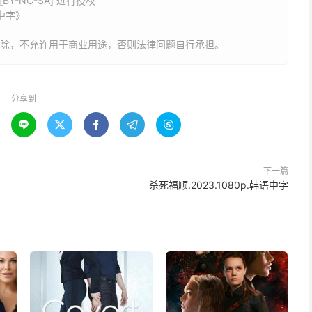
Y-NC-SA] 进行授权
语中字》
删除，不允许用于商业用途，否则法律问题自行承担。
分享到





下一篇
杀死福顺.2023.1080p.韩语中字