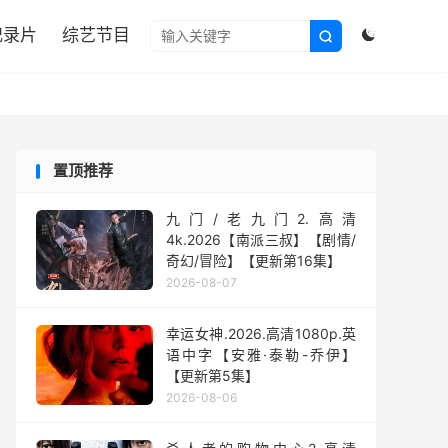

纪录片
综艺节目


置顶推荐
九门/老九门2.高清
4k.2026【南派三叔】【剧情/
奇幻/冒险】【更新第16集】
2026-08-07
幸运女神.2026.高清1080p.英
语中字【安雅·泰勒-乔伊】
【更新第5集】
2026-08-06