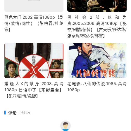
蓝色大门.2002.高清1080p【剧
黑社会2部.以和为
情/爱情/同性】【陈柏霖/桂纶
贵.2005.2006.高清1080p【犯
镁】
罪/剧情/惊悚】【古天乐/任达华/
张家辉/林家栋/林雪】
嫌疑人X的献身.2008.高清
老电影.八仙的传说.1985.高清
1080p.日语中字【东野圭吾】
1080p
【犯罪/剧情/悬疑】
评论
抢沙发