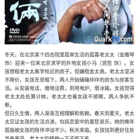
冬天，在北京某个四合院里孤单生活的孤寡老太太（金雅琴
饰）迎来一位来北京求学的外地女孩小马（宫哲 饰）。女
孩想租老太太离学校近的房子，但嫌租金太高，老太太坚决
不降价，女孩无奈租下，两人开始磕磕绊绊的房东与房客生
活。从安装电话、缴电话费，到用电炉、借冰箱，女孩觉得
老太太处处算计她，老太太也看女孩不顺眼，两人争执不
断。
但日久生情，两人渐渐互相理解和依赖。春天到夏天，老太
太见证女孩的生活点滴，包括恋爱中的喜怒哀乐，她的晚年
孤独被女孩的陪伴冲淡不少。秋天来临，女孩找到更好住处
准备离开，老太太的精神一下子垮下来。