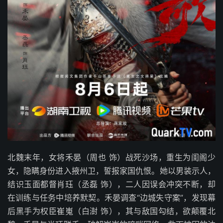
北魏末年，女将禾晏（周也 饰）战死沙场，重生为闺阁少
女，隐瞒身份进入掖州卫，誓报家国仇恨。她以男装示人，
结识玉面都督肖珏（丞磊 饰），二人因误会冲突不断，却
在训练与任务中培养默契。禾晏调查“边城失守案”，发现幕
后黑手为权臣崔嵬（白澍 饰），其与敌国勾结，欲颠覆北