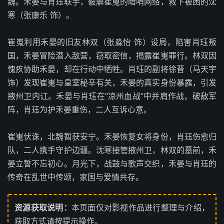
魏。禾晏与肖珏联手，破解崔嵬的暗哨网络，救下被困的沈
寒（张康乐 饰）。
崔嵬利用禾晏的旧友林双（张淼怡 饰）设局，陷害肖珏叛
国，禾晏冒险潜入敌营，窃取密信，揭露崔嵬罪行。林双因
愧疚协助禾晏，却在行动中牺牲。肖珏的副将徐晋（马天宇
饰）发现崔嵬与皇室秘辛有关，禾晏的真实身份暴露，引发
掖州卫内讧。禾晏与肖珏在“凉州血战”中并肩作战，破敌军
阵，肖珏为护禾晏重伤，二人互诉心意。
崔嵬伏诛，北魏暂获安宁。禾晏恢复女将身份，肖珏伤愈归
队，二人携手守护边疆。沈寒接管掖州卫，林双的墓前，禾
晏立誓不忘初心。月光下，战鼓与歌声交织，禾晏与肖珏的
传奇在乱世中传颂，家国与爱情共存。
资源获取说明：
本页面仅对影视作品进行整理与介绍，
获取方式请按提示操作。