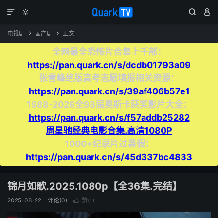




电视剧
国产剧
正文


全网最全恐怖片合集上千部：
https://pan.quark.cn/s/dcdb01793a09
张雪峰绝版高考志愿填报相关资源：
https://pan.quark.cn/s/39af406b57e1
1988-2026全98届奥斯卡获奖影片大全：
https://pan.quark.cn/s/f57addb25282
周星驰经典电影合集.高清1080P
1000+纪录片过暑假：
https://pan.quark.cn/s/45d337bc4833
锦月如歌.2025.1080p【全36集.完结】
2025-08-22
评论(0)
赞(
1
)
