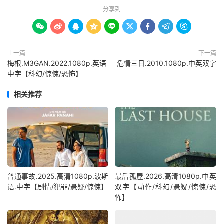
分享到









上一篇
下一篇
梅根.M3GAN.2022.1080p.英语
危情三日.2010.1080p.中英双字
中字【科幻/惊悚/恐怖】
相关推荐
普通事故.2025.高清1080p.波斯
最后孤屋.2026.高清1080p.中英
语.中字【剧情/犯罪/悬疑/惊悚】
双字【动作/科幻/悬疑/惊悚/恐
怖】