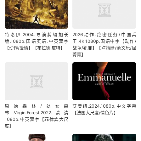
特洛伊.2004.导演剪辑加长
2026动作.绝密任务/中国兵
版.1080p.国语英语.中英双字
王.4K.1080p.国语中字【动作/
【动作/爱情】【布拉德·皮特】
战争/犯罪】【卢靖姗/余文乐/屈
菁菁】
原始森林/处女森
艾曼纽.2024.1080p.中文字幕
林.Virgin.Forest.2022.高清
【法国大尺度/情色片】
1080p.中英双字【菲律宾大尺
度】