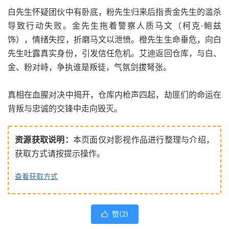
白先生怀疑团伙中有卧底，粉先生归来后指责金先生的滥杀
导致行动失败。金先生拖着警察人质马文（柯克·鲍兹
饰），情绪失控，折磨马文以泄愤。橙先生生命垂危，向白
先生吐露真实身份，引发信任危机。艾迪返回仓库，与白、
金、粉对峙，争执谁是叛徒，气氛剑拔弩张。
真相在血腥对决中揭开，仓库内枪声四起，劫匪们的命运在
背叛与忠诚的交锋中走向毁灭。
资源获取说明：
本页面仅对影视作品进行整理与介绍，
获取方式请按提示操作。
查看获取方式
赞(
2
)
