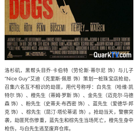
洛杉矶，黑帮头目乔·卡伯特（劳伦斯·蒂尔尼 饰）与儿子
“Nice Guy”艾迪（克里斯·佩恩 饰）策划一桩珠宝店抢劫，
召集六名互不相识的劫匪，用代号称呼：白先生（哈维·凯
特尔 饰）、橙先生（蒂姆·罗斯 饰）、金先生（迈克尔·马德
森 饰）、粉先生（史蒂夫·布西密 饰）、蓝先生（爱德华·邦
克 饰）、棕先生（昆汀·塔伦蒂诺 饰）。抢劫当天，警察突
袭，劫匪死伤惨重，蓝先生和棕先生当场死亡，橙先生身中
枪伤，与白先生逃至废弃仓库。