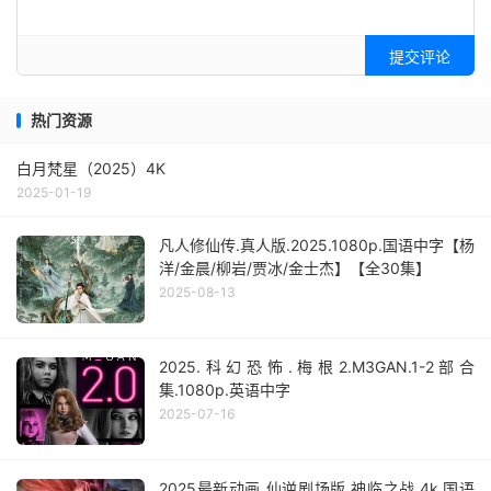
提交评论
热门资源
白月梵星（2025）4K
2025-01-19
凡人修仙传.真人版.2025.1080p.国语中字【杨
洋/金晨/柳岩/贾冰/金士杰】【全30集】
2025-08-13
2025.科幻恐怖.梅根2.M3GAN.1-2部合
集.1080p.英语中字
2025-07-16
2025最新动画.仙逆剧场版.神临之战.4k.国语