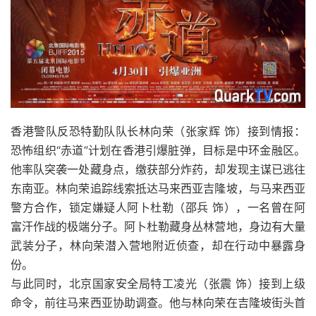
香港警队反恐特勤队队长林向荣（张家辉 饰）接到情报：
恐怖组织“赤道”计划在香港引爆脏弹，目标是中环金融区。
他率队突袭一处藏身点，缴获部分炸药，却发现主谋已逃往
东南亚。林向荣追踪线索抵达马来西亚吉隆坡，与马来西亚
警方合作，锁定嫌疑人阿卜杜勒（邵兵 饰），一名曾在阿
富汗作战的极端分子。阿卜杜勒藏身丛林营地，身边有大量
武装分子，林向荣潜入营地附近侦查，却在行动中暴露身
份。
与此同时，北京国家安全局特工凌光（张震 饰）接到上级
命令，前往马来西亚协助调查。他与林向荣在吉隆坡街头首