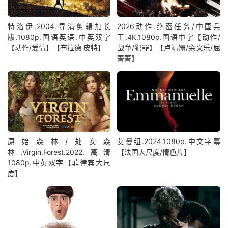
特洛伊.2004.导演剪辑加长
2026动作.绝密任务/中国兵
版.1080p.国语英语.中英双字
王.4K.1080p.国语中字【动作/
【动作/爱情】【布拉德·皮特】
战争/犯罪】【卢靖姗/余文乐/屈
菁菁】
原始森林/处女森
艾曼纽.2024.1080p.中文字幕
林.Virgin.Forest.2022.高清
【法国大尺度/情色片】
1080p.中英双字【菲律宾大尺
度】