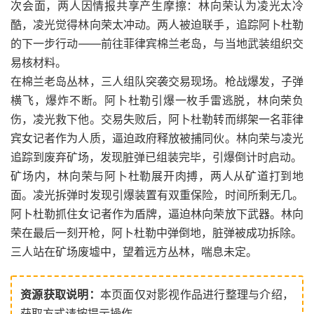
次会面，两人因情报共享产生摩擦：林向荣认为凌光太冷
酷，凌光觉得林向荣太冲动。两人被迫联手，追踪阿卜杜勒
的下一步行动——前往菲律宾棉兰老岛，与当地武装组织交
易核材料。
在棉兰老岛丛林，三人组队突袭交易现场。枪战爆发，子弹
横飞，爆炸不断。阿卜杜勒引爆一枚手雷逃脱，林向荣负
伤，凌光救下他。交易失败后，阿卜杜勒转而绑架一名菲律
宾女记者作为人质，逼迫政府释放被捕同伙。林向荣与凌光
追踪到废弃矿场，发现脏弹已组装完毕，引爆倒计时启动。
矿场内，林向荣与阿卜杜勒展开肉搏，两人从矿道打到地
面。凌光拆弹时发现引爆装置有双重保险，时间所剩无几。
阿卜杜勒抓住女记者作为盾牌，逼迫林向荣放下武器。林向
荣在最后一刻开枪，阿卜杜勒中弹倒地，脏弹被成功拆除。
三人站在矿场废墟中，望着远方丛林，喘息未定。
资源获取说明：
本页面仅对影视作品进行整理与介绍，
获取方式请按提示操作。