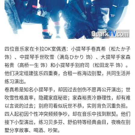
四位音乐家在卡拉OK室偶遇：小提琴手卷真希（松たか子
饰）、中提琴手世吹雪（满岛ひかり 饰）、大提琴手家森
裕贵（高桥一生 饰）和小提琴手别府司（松田龙平 饰）。
他们决定组建弦乐四重奏，合租一栋海边别墅，共同生活并
练习演出。
卷真希是知名小提琴手，却因过去创伤不愿再公开演出；世
吹雪性格直率，隐藏家庭秘密；家森裕贵冷静理性，却有难
以言说的过去；别府司看似玩世不恭，实则背负沉重负担。
四人起初因个性冲突频频争吵，却在音乐中找到默契。他们
接下小型演出，练习贝多芬、舒伯特等经典曲目，夜晚在别
墅分享故事、喝酒、吵架。