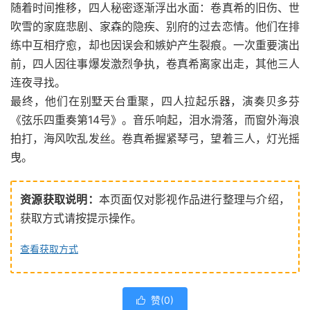
随着时间推移，四人秘密逐渐浮出水面：卷真希的旧伤、世
吹雪的家庭悲剧、家森的隐疾、别府的过去恋情。他们在排
练中互相疗愈，却也因误会和嫉妒产生裂痕。一次重要演出
前，四人因往事爆发激烈争执，卷真希离家出走，其他三人
连夜寻找。
最终，他们在别墅天台重聚，四人拉起乐器，演奏贝多芬
《弦乐四重奏第14号》。音乐响起，泪水滑落，而窗外海浪
拍打，海风吹乱发丝。卷真希握紧琴弓，望着三人，灯光摇
曳。
资源获取说明：
本页面仅对影视作品进行整理与介绍，
获取方式请按提示操作。
查看获取方式
赞(
0
)
