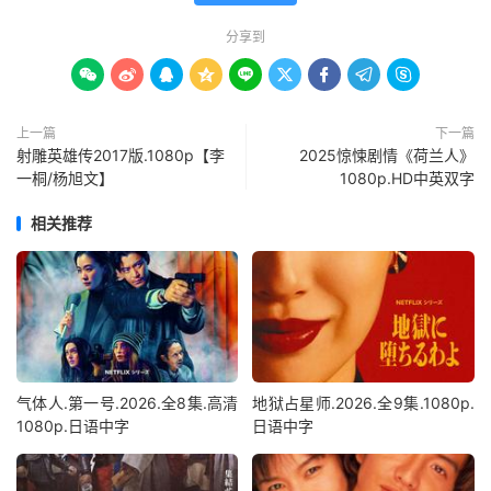
分享到









上一篇
下一篇
射雕英雄传2017版.1080p【李
2025惊悚剧情《荷兰人》
一桐/杨旭文】
1080p.HD中英双字
相关推荐
气体人.第一号.2026.全8集.高清
地狱占星师.2026.全9集.1080p.
1080p.日语中字
日语中字