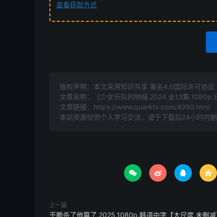
查看获取方式
版权声明：本文采用知识共享 署名4.0国际许可协议 [B
文章名称：《少女乐队的呐喊.2024.全13集.1080p
文章链接：
https://www.quarktv.com/4990.html
本站资源仅供个人学习交流，请于下载后24小时内




上一篇
干脆杀了他算了.2025.1080p.韩语中字【大尺度.未删