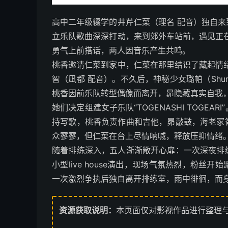
高中二年级辍学的井芹仁菜（理名 配音）独自
立乐队歌曲深深打动，来到郊外车站前，遇见正
勇气上前搭话，两人因音乐产生共鸣。
桃香邀请仁菜到家中，仁菜在那里结识了藏起情
智（凪都 配音）。不久后，神秘少女璐帕（Shu
桃香因前乐队转型偶像而离开，昴隐藏真实自我
她们决定组建女子乐队“TOGENASHI TOGE
持写歌，桃香负责作曲和吉他，昴敲鼓，海老冢
众寥寥，但仁菜在台上尽情呐喊，释放压抑情绪
随着排练深入，五人渐渐敞开心扉：一次深夜排
小型live house演出，现场气氛热烈，粉
一次激烈争执后独自离开排练室，雨中徘徊，而
资源获取说明：
本页面仅对影视作品进行整理