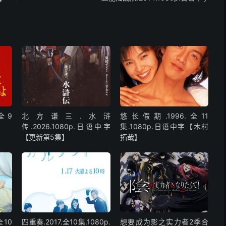
全9
北方谦三.水浒
悠长假期.1996.全11
传.2026.1080p.日语中字
集.1080p.日语中字【木村
【更新第5集】
拓哉】
全10
四重奏.2017.全10集.1080p.
想要成为影之实力者2季合