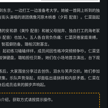
来到东京，一边打工一边准备考大学。她被一首网上听到的独
在街头演唱的退团偶像河原木桃香（夕莉 配音）。仁菜鼓起
绪的安和昴（美怜 配音）和被父母抛弃、独自打工的海老冢
ri 配音）也加入。五人各自背负伤痛：仁菜厌倦家庭束缚，
，智孤僻防备，璐帕沉默寡言。
ARI”。起初练习磕磕绊绊，成员间因性格冲突频频争吵。仁菜坚
智弹键盘，璐帕担任贝斯。她们在小场地首次演出，台下观
。
练后，大家围坐分享过去创伤，泪水与笑声交织。她们参加
丝开始聚集。乐队声势渐起，却面临出道抉择和内部矛盾。仁菜在
身后成员追来的脚步声响起。
与介绍，获取方式请按提示操作。