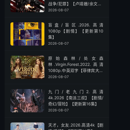
战争/犯罪】【卢靖姗/余文乐/
屈菁菁】
2026-08-07
盲盒/盲区.2026.高清
1080p【剧情】【更新第10
集】
2026-08-07
原始森林/处女森
林.Virgin.Forest.2022.高清
1080p.中英双字【菲律宾大尺
度】
2026-08-07
九门/老九门2.高清
4k.2026【南派三叔】【剧情/
奇幻/冒险】【更新第16集】
2026-08-07
天才，女友.2026.高清4k【剧