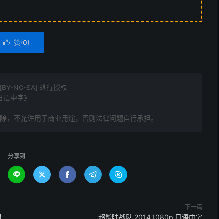
赞(
0
)

Y-NC-SA] 进行授权
.日语中字》
删除，不允许用于商业用途，否则法律问题自行承担。
分享到





下一篇
减】
超能陆战队.2014.1080p.日语中字