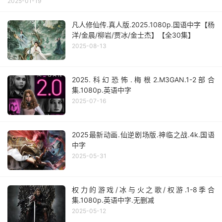
2025-01-19
凡人修仙传.真人版.2025.1080p.国语中字【杨
洋/金晨/柳岩/贾冰/金士杰】【全30集】
2025-08-13
2025.科幻恐怖.梅根2.M3GAN.1-2部合
集.1080p.英语中字
2025-07-16
2025最新动画.仙逆剧场版.神临之战.4k.国语
中字
2025-05-31
权力的游戏/冰与火之歌/权游.1-8季合
集.1080p.英语中字.无删减
2025-05-12