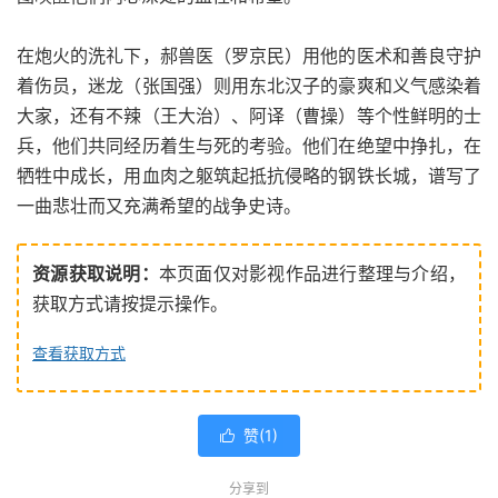
在炮火的洗礼下，郝兽医（罗京民）用他的医术和善良守护
着伤员，迷龙（张国强）则用东北汉子的豪爽和义气感染着
大家，还有不辣（王大治）、阿译（曹操）等个性鲜明的士
兵，他们共同经历着生与死的考验。他们在绝望中挣扎，在
牺牲中成长，用血肉之躯筑起抵抗侵略的钢铁长城，谱写了
一曲悲壮而又充满希望的战争史诗。
资源获取说明：
本页面仅对影视作品进行整理与介绍，
获取方式请按提示操作。
查看获取方式
赞(
1
)

分享到