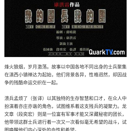
烽火狼烟，岁月激荡。故事以中国各地不同出身的士兵聚集
在滇西小镇禅达为起始，他们背景各异，性格迥然，却因战
争的残酷命运交织在一起。
溃兵孟烦了（张译）以其独特的生存智慧和口才，在众人中
扮演着亦庄亦谐的角色，试图维系着这支残兵的凝聚力。龙
文章（段奕宏）则是一位富有军事才能又深藏秘密的团长，
他带领这群士兵进行着一次又一次看似毫无希望的战斗，试
图唤醒他们内心深处的血性和希望。