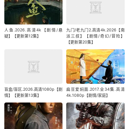
人鱼.2026.高清4k【剧情/悬
九门/老九门2.高清4k.2026【南
疑】【更新第12集】
派三叔】【剧情/奇幻/冒险】
【更新第20集】
盲盒/盲区.2026.高清1080p【剧
扁豆爱焖面.2017.全34集.高清
情】【更新第13集】
4k.1080p【剧情/家庭】