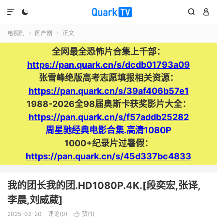




电视剧
国产剧
正文


全网最全恐怖片合集上千部：
https://pan.quark.cn/s/dcdb01793a09
张雪峰绝版高考志愿填报相关资源：
https://pan.quark.cn/s/39af406b57e1
1988-2026全98届奥斯卡获奖影片大全：
https://pan.quark.cn/s/f57addb25282
周星驰经典电影合集.高清1080P
1000+纪录片过暑假：
https://pan.quark.cn/s/45d337bc4833
我的团长我的团.HD1080P.4K.[段奕宏,张译,
李晨,刘威葳]
2025-02-20
评论(0)
赞(
1
)
