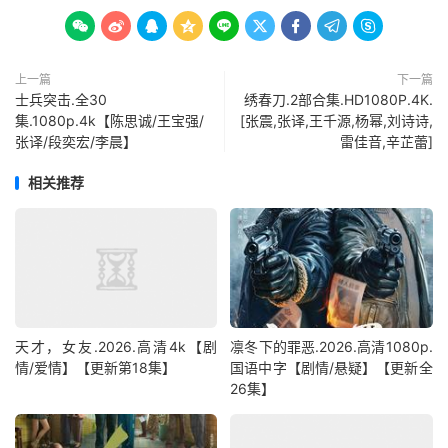









上一篇
下一篇
士兵突击.全30
绣春刀.2部合集.HD1080P.4K.
集.1080p.4k【陈思诚/王宝强/
[张震,张译,王千源,杨幂,刘诗诗,
张译/段奕宏/李晨】
雷佳音,辛芷蕾]
相关推荐
天才，女友.2026.高清4k【剧
凛冬下的罪恶.2026.高清1080p.
情/爱情】【更新第18集】
国语中字【剧情/悬疑】【更新全
26集】