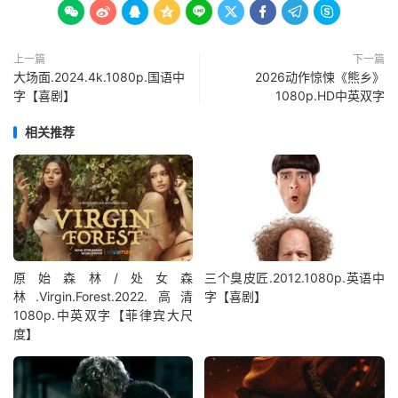









上一篇
下一篇
大场面.2024.4k.1080p.国语中
2026动作惊悚《熊乡》
字【喜剧】
1080p.HD中英双字
相关推荐
原始森林/处女森
三个臭皮匠.2012.1080p.英语中
林.Virgin.Forest.2022.高清
字【喜剧】
1080p.中英双字【菲律宾大尺
度】