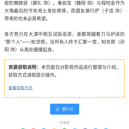
密的舞娘竖（娜扎 饰）。秦叔宝（魏翔 饰）与程咬金作为
大隋最后的守关将士身处绝境，而盟友裴行俨（于适 饰）
带来的也未必是希望。
各方势力在大漠中相互试探追逐，谁都觊觎着刀马护送的
“那个人”——知世郎。当所有人终于汇聚一堂，知世郎（孙
阳 饰）从高处缓缓起身。
资源获取说明：
本页面仅对影视作品进行整理与介绍，
获取方式请按提示操作。
查看获取方式
赞(
13
)

分享到