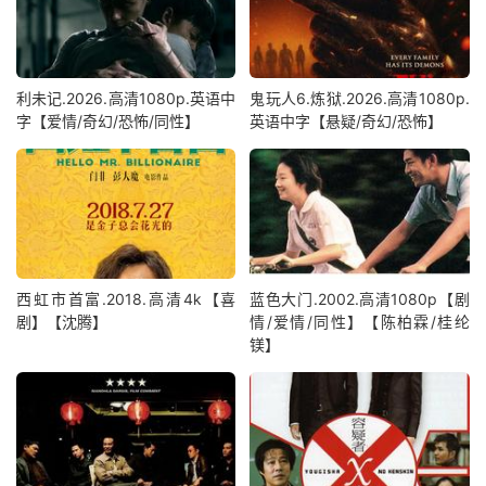
利未记.2026.高清1080p.英语中
鬼玩人6.炼狱.2026.高清1080p.
字【爱情/奇幻/恐怖/同性】
英语中字【悬疑/奇幻/恐怖】
西虹市首富.2018.高清4k【喜
蓝色大门.2002.高清1080p【剧
剧】【沈腾】
情/爱情/同性】【陈柏霖/桂纶
镁】