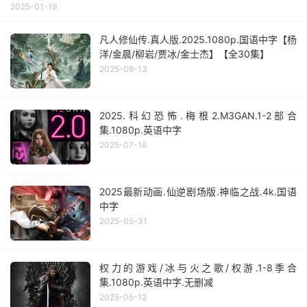
2025-01-19
凡人修仙传.真人版.2025.1080p.国语中字【杨
洋/金晨/柳岩/贾冰/金士杰】【全30集】
2025-08-13
2025.科幻恐怖.梅根2.M3GAN.1-2部合
集.1080p.英语中字
2025-07-16
2025最新动画.仙逆剧场版.神临之战.4k.国语
中字
2025-05-31
权力的游戏/冰与火之歌/权游.1-8季合
集.1080p.英语中字.无删减
2025-05-12