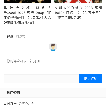
黑社会2部.以和为
嫌疑人X的献身.2008.高清
贵.2005.2006.高清1080p【犯
1080p.日语中字【东野圭吾】
罪/剧情/惊悚】【古天乐/任达华/
【犯罪/剧情/悬疑】
张家辉/林家栋/林雪】
评论
抢沙发
提交评论
热门资源
白月梵星（2025）4K