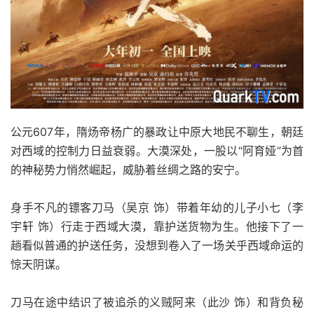
公元607年，隋炀帝杨广的暴政让中原大地民不聊生，朝廷
对西域的控制力日益衰弱。大漠深处，一股以“阿育娅”为首
的神秘势力悄然崛起，威胁着丝绸之路的安宁。
身手不凡的镖客刀马（吴京 饰）带着年幼的儿子小七（李
宇轩 饰）行走于西域大漠，靠护送货物为生。他接下了一
趟看似普通的护送任务，没想到卷入了一场关乎西域命运的
惊天阴谋。
刀马在途中结识了被追杀的义贼阿来（此沙 饰）和背负秘