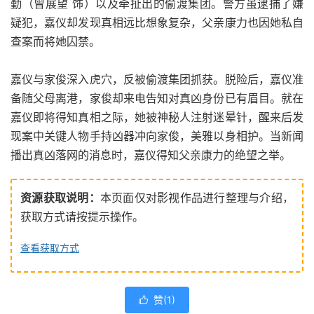
勤（曾展望 饰）以及牵扯出的偷渡集团。警方虽逮捕了嫌
疑犯，嘉仪却发现真相远比想象复杂，父亲康力也因她私自
查案而将她囚禁。
嘉仪与家俊深入虎穴，反被偷渡集团抓获。脱险后，嘉仪准
备随父母离港，家俊却来电告知对真凶身份已有眉目。就在
嘉仪即将得知真相之际，她被神秘人注射迷晕针，醒来后发
现案中关键人物手持凶器冲向家俊，美雅以身相护。当新闻
播出真凶落网的消息时，嘉仪得知父亲康力的绝望之举。
资源获取说明：
本页面仅对影视作品进行整理与介绍，
获取方式请按提示操作。
查看获取方式
赞(
1
)
