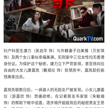
妇产科医生康力（吴启华 饰）与外籍妻子白美雅（贝安琪
饰）及两个女儿看似幸福美满，实则家中三位女性均无香港
身份证。为保护这个秘密，康力立下严苛家规，甚至将向往
自由的大女儿康嘉岚（戴祖仪 饰）软禁房中，嘉岚趁机偷
钱离家出走。
嘉岚失联数日后，一具骇人的无脸女尸被发现。小女儿康嘉
仪（游嘉欣 饰）悲痛欲绝，在记者朋友韦家俊（朱敏瀚
饰）的帮助下暗中追查，逐步揭开姐姐背后的秘密男友王思