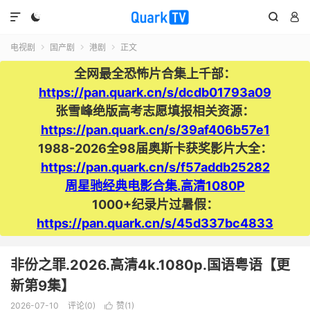




电视剧
国产剧
港剧
正文



全网最全恐怖片合集上千部：
https://pan.quark.cn/s/dcdb01793a09
张雪峰绝版高考志愿填报相关资源：
https://pan.quark.cn/s/39af406b57e1
1988-2026全98届奥斯卡获奖影片大全：
https://pan.quark.cn/s/f57addb25282
周星驰经典电影合集.高清1080P
1000+纪录片过暑假：
https://pan.quark.cn/s/45d337bc4833
非份之罪‎.2026.高清4k.1080p.国语粤语【更
新第9集】
2026-07-10
评论(0)
赞(
1
)
