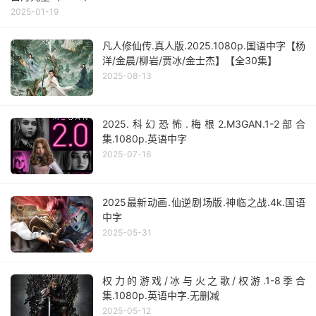
2025-01-19
凡人修仙传.真人版.2025.1080p.国语中字【杨
洋/金晨/柳岩/贾冰/金士杰】【全30集】
2025-08-13
2025.科幻恐怖.梅根2.M3GAN.1-2部合
集.1080p.英语中字
2025-07-16
2025最新动画.仙逆剧场版.神临之战.4k.国语
中字
2025-05-31
权力的游戏/冰与火之歌/权游.1-8季合
集.1080p.英语中字.无删减
2025-05-12