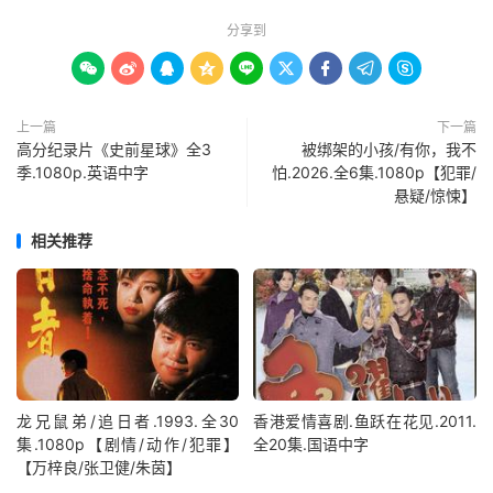
分享到









上一篇
下一篇
高分纪录片《史前星球》全3
被绑架的小孩/有你，我不
季.1080p.英语中字
怕.2026.全6集.1080p【犯罪/
悬疑/惊悚】
相关推荐
龙兄鼠弟/追日者.1993.全30
香港爱情喜剧.鱼跃在花见.2011.
集.1080p【剧情/动作/犯罪】
全20集.国语中字
【万梓良/张卫健/朱茵】