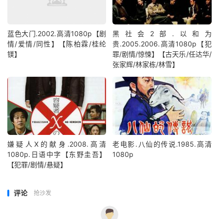
蓝色大门.2002.高清1080p【剧
黑社会2部.以和为
情/爱情/同性】【陈柏霖/桂纶
贵.2005.2006.高清1080p【犯
镁】
罪/剧情/惊悚】【古天乐/任达华/
张家辉/林家栋/林雪】
嫌疑人X的献身.2008.高清
老电影.八仙的传说.1985.高清
1080p.日语中字【东野圭吾】
1080p
【犯罪/剧情/悬疑】
评论
抢沙发