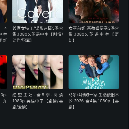
4
邻家女特工/谍影迷情5季合
女巫前线.塞勒姆要塞3季合
语中字
集.1080p.英语中字【剧情/
集.1080p.英语中字【奇
更新
动作/犯罪】
幻】
0p.
绝望主妇.全8季.高清
马尔科姆的一家.生活依旧不
-乔
1080p.英语中字【剧情/喜
公.2026.全4集.1080p【喜
剧/爱情】
剧】