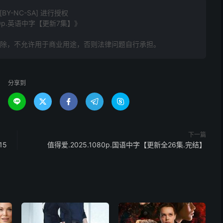
Y-NC-SA] 进行授权
80p.英语中字【更新7集】》
删除，不允许用于商业用途，否则法律问题自行承担。
分享到





下一篇
15
值得爱.2025.1080p.国语中字【更新全26集.完结】