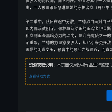
位强大的两仪师，闯入村庄。她宣称其中一人是
击，四人被迫跟随瑟琳与她的守护者岚（丹尼尔·
第二季中，队伍在途中分散，兰德独自面对自己
现内部暗藏阴谋。佩林与新结识的追踪者伊莱斯
和岚则追查黑暗势力的动向，与弃光魔使之一的
渐重聚，兰德的力量愈发强大，却也引来更多敌
黑塔的阴谋交织，预言中的最后之战逼近，而真
资源获取说明：
本页面仅对影视作品进行整理
查看获取方式