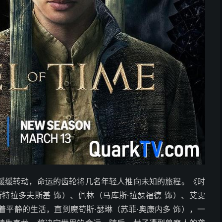
缓缓转动，命运的齿轮将几名年轻人推向未知的旅程。《时
特拉多夫斯基 饰）、佩林（马库斯·拉瑟福德 饰）、艾雯
过着平静的生活，直到魔苟斯·瑟琳（苏菲·奥康内多 饰），一