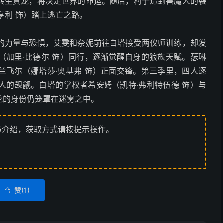
转生真龙，将决定世界的命运。随后，村子遭到兽魔人的袭
亨利 饰）踏上逃亡之路。
的力量与恐惧，艾雯和奈妮前往白塔接受两仪师训练，却发
（加里·比德尔 饰）同行，逐渐觉醒自身的狼族天赋。瑟琳
兰飞尔（娜塔莎·奥基弗 饰）正面交锋。第三季里，四人逐
人的觊觎。白塔的掌权者希安姆（凯特·弗利特伍德 饰）与
龙的身份仍笼罩在迷雾之中。
与介绍，获取方式请按提示操作。
赞(
1
)
