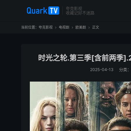
夸克影视
收藏记好不迷路
当前位置：
夸克影视
电视剧
欧美剧
正文



时光之轮.第三季[含前两季].2
2025-04-13
分类