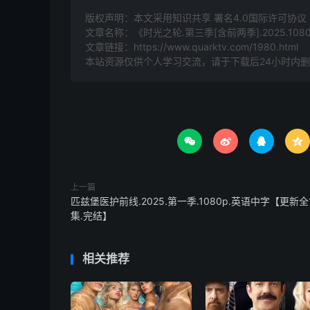
版权声明：本文采用知识共享 署名4.0国际许可协议 [B
文章名称：《时光之轮.第三季[含前两季].2025.10
文章链接：
https://www.quarktv.com/1980.html
本站资源仅供个人学习交流，请于下载后24小时内




上一篇
匹兹堡医护前线.2025.第一季.1080p.英语中字【更新全
集.完结】
相关推荐