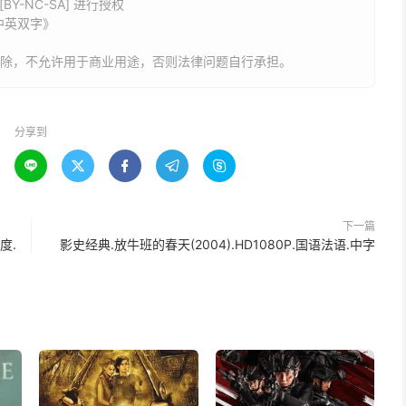
Y-NC-SA] 进行授权
.中英双字》
删除，不允许用于商业用途，否则法律问题自行承担。
分享到





下一篇
尺度.
影史经典.放牛班的春天(2004).HD1080P.国语法语.中字