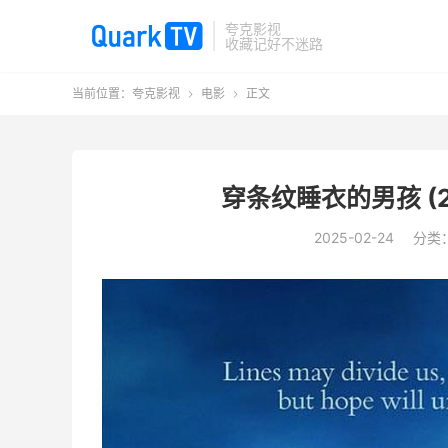
夸克影视
收藏记好不迷路
当前位置：
夸克影视
电影
正文


穿条纹睡衣的男孩 (20
2025-02-24
分类