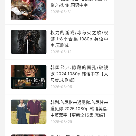
临之战.4k.国语中字
2025-05-31
权力的游戏/冰与火之歌/权
游.1-8季合集.1080p.英语中
字.无删减
2025-05-12
韩国经典.隐藏的面孔/破镜
欲.2024.1080p.韩语中字【大
尺度.未删减】
2026-06-05
韩剧.苦尽柑来遇见你.苦尽甘来
遇见你.2025.1080p.韩语英语.
中英双字【更新全16集.完结】
2025-03-29