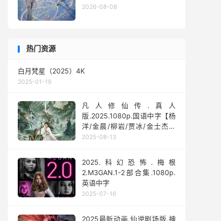
2026-08-08
热门资源
白月梵星（2025）4K
2025-01-19
凡人修仙传.真人
版.2025.1080p.国语中字【杨
洋/金晨/柳岩/贾冰/金士杰】
【全30集】
2025-08-13
2025.科幻恐怖.梅根
2.M3GAN.1-2部合集.1080p.
英语中字
2025-07-16
2025最新动画.仙逆剧场版.神