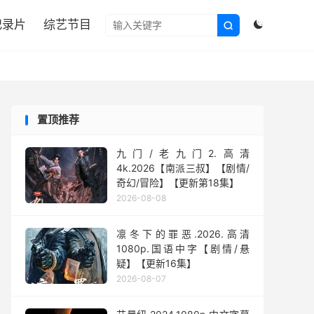

纪录片
综艺节目


置顶推荐
九门/老九门2.高清
4k.2026【南派三叔】【剧情/
奇幻/冒险】【更新第18集】
2026-08-08
凛冬下的罪恶.2026.高清
1080p.国语中字【剧情/悬
疑】【更新16集】
2026-08-07