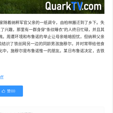
d 饰）一家随着纳粹军官父亲的一纸调令，由柏林搬迁到了乡下。失
生了兴趣，那里有一群身穿“条纹睡衣”的人终日忙碌，并且其
微。周遭环境和布鲁诺的举止让母亲暗暗担忧，但纳粹父亲
偷结识了铁丝网另一边的同龄男孩施穆尔，并时常带给他食
化中，施穆尔是布鲁诺惟一的朋友。某日布鲁诺决定，去铁
ff
赞(
0
)
