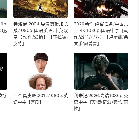
0p.
特洛伊.2004.导演剪辑加长
2026动作.绝密任务/中国兵
疑/
版.1080p.国语英语.中英双
王.4K.1080p.国语中字【动
字【动作/爱情】【布拉德·
作/战争/犯罪】【卢靖姗/余
皮特】
文乐/屈菁菁】
中文字
三个臭皮匠.2012.1080p.英
利未记.2026.高清1080p.英
】
语中字【喜剧】
语中字【爱情/奇幻/恐怖/同
性】