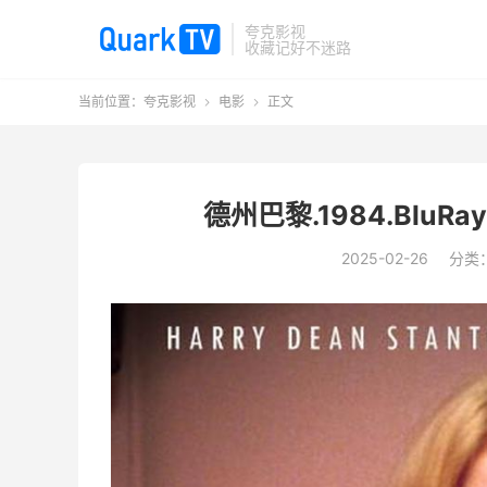
夸克影视
收藏记好不迷路
当前位置：
夸克影视
电影
正文


德州巴黎.1984.BluRa
2025-02-26
分类