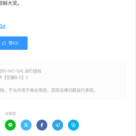
棕榈大奖。
63d
赞(
0
)

Y-NC-SA] 进行授权
双字【豆瓣8.5】》
删除，不允许用于商业用途，否则法律问题自行承担。
分享到




