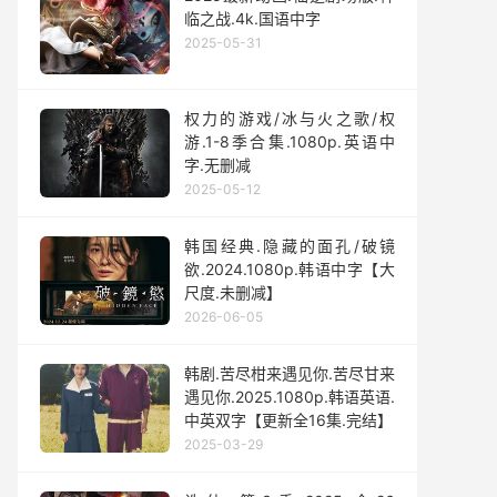
临之战.4k.国语中字
2025-05-31
权力的游戏/冰与火之歌/权
游.1-8季合集.1080p.英语中
字.无删减
2025-05-12
韩国经典.隐藏的面孔/破镜
欲.2024.1080p.韩语中字【大
尺度.未删减】
2026-06-05
韩剧.苦尽柑来遇见你.苦尽甘来
遇见你.2025.1080p.韩语英语.
中英双字【更新全16集.完结】
2025-03-29