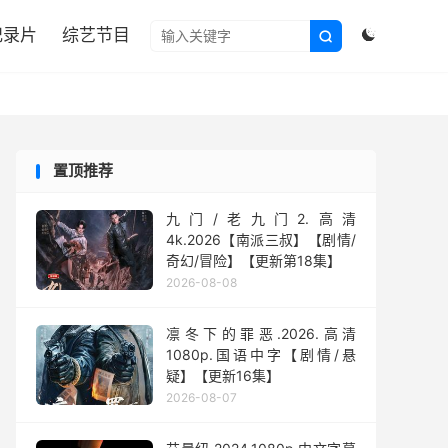

纪录片
综艺节目


置顶推荐
九门/老九门2.高清
4k.2026【南派三叔】【剧情/
奇幻/冒险】【更新第18集】
2026-08-08
凛冬下的罪恶.2026.高清
1080p.国语中字【剧情/悬
疑】【更新16集】
2026-08-07