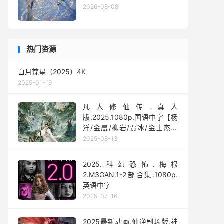
2026-08-08
热门资源
白月梵星（2025）4K
2025-01-19
凡人修仙传.真人
版.2025.1080p.国语中字【杨
洋/金晨/柳岩/贾冰/金士杰】
【全30集】
2025-08-13
2025.科幻恐怖.梅根
2.M3GAN.1-2部合集.1080p.
英语中字
2025-07-16
2025最新动画.仙逆剧场版.神