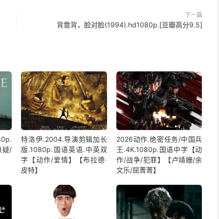
下一篇
背靠背，脸对脸(1994).hd1080p.[豆瓣高分9.5]
0p.
特洛伊.2004.导演剪辑加长
2026动作.绝密任务/中国兵
疑/
版.1080p.国语英语.中英双
王.4K.1080p.国语中字【动
字【动作/爱情】【布拉德·
作/战争/犯罪】【卢靖姗/余
皮特】
文乐/屈菁菁】