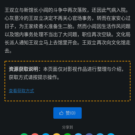
王双立与新馆长小阎的斗争中再次落败，还因此气病入院。
心灰意冷的王双立决定不再关心官场事务，转而在家安心过
日子，为王家续香火准备生二胎。然而小阎因生活作风问题
以及馆内事务处理不当出了大问题，职位再次空缺。文化局
长派人通知王双立马上去馆里开会。王双立再次向文化馆走
去。
资源获取说明：
本页面仅对影视作品进行整理与介绍，
获取方式请按提示操作。
查看获取方式
赞(
0
)

分享到