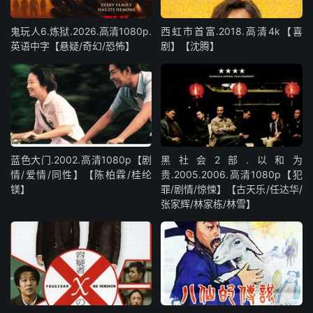
鬼玩人6.炼狱.2026.高清1080p.
西虹市首富.2018.高清4k【喜
英语中字【悬疑/奇幻/恐怖】
剧】【沈腾】
蓝色大门.2002.高清1080p【剧
黑社会2部.以和为
情/爱情/同性】【陈柏霖/桂纶
贵.2005.2006.高清1080p【犯
镁】
罪/剧情/惊悚】【古天乐/任达华/
张家辉/林家栋/林雪】