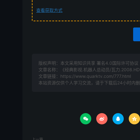
查看获取方式
版权声明：本文采用知识共享 署名4.0国际许可协议 [B
文章名称：《经典影视.机器人总动员/瓦力.2008.HD1
文章链接：
https://www.quarktv.com/777.html
本站资源仅供个人学习交流，请于下载后24小时内




上一篇