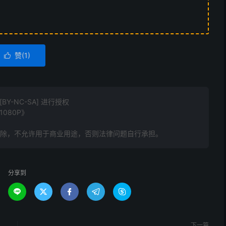
赞(
1
)

Y-NC-SA] 进行授权
080P》
删除，不允许用于商业用途，否则法律问题自行承担。
分享到





下一篇