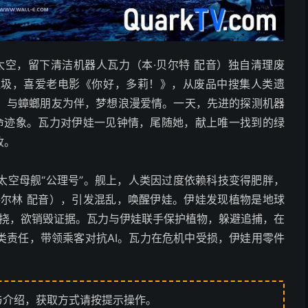
太空，留下清洁机器人瓦力（本·贝尔特 配音）独自清理废
垃圾，喜爱老电影《你好，多莉！》，从废品中搜集人类遗
，与蟑螂朋友为伴，梦想浪漫爱情。一天，先进的探测机器
生命迹象。瓦力对伊娃一见钟情，尾随她，献上唯一找到的绿
收。
太空母舰“公理号”。舰上，人类因过度依赖科技变得肥胖，
格尔林 配音），引发混乱，唤醒伊娃。伊娃发现植物是地球
）阻挠，欲销毁证据。瓦力与伊娃联手保护植物，躲避追捕，在
类责任，带领乘客对抗AI。瓦力在危机中受损，伊娃用零件
与介绍，获取方式请按提示操作。