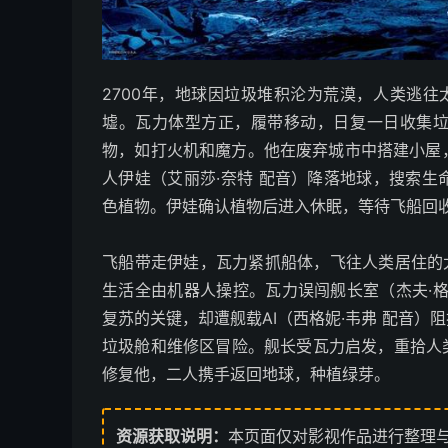
2700年，地球因垃圾堆积沦为荒漠，人类逃往
墟。瓦力体型方正，履带移动，日复一日收集
物，如打火机和魔方。他在废弃城市中搭建小屋
人伊娃（艾丽莎·奈特 配音）降落地球，搜索
色植物。伊娃确认植物后进入休眠，等待飞船回
飞船带走伊娃，瓦力紧抓船体，飞往人类居住的
生活全由机器人操控。瓦力误闯舰长室（杰夫·
复苏的关键，却遭舰载AI（西格妮·韦弗 配音
垃圾舱和维修区冒险。舰长受瓦力启发，重拾人
修复他，二人携手返回地球，种植绿芽。
资源获取说明：
本页面仅对影视作品进行整理