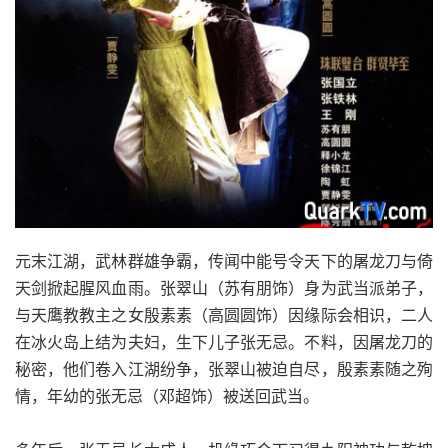
元末江湖，武林群雄争霸，传闻中能号令天下的屠龙刀与倚
天剑掀起腥风血雨。张翠山（苏有朋饰）身为武当派弟子，
与天鹰教教主之女殷素素（高圆圆饰）因缘际会相识，二人
在冰火岛上结为夫妇，生下儿子张无忌。不料，因屠龙刀的
秘密，他们卷入江湖纷争，张翠山被迫自尽，殷素素随之殉
情，年幼的张无忌（邓超饰）被送回武当。