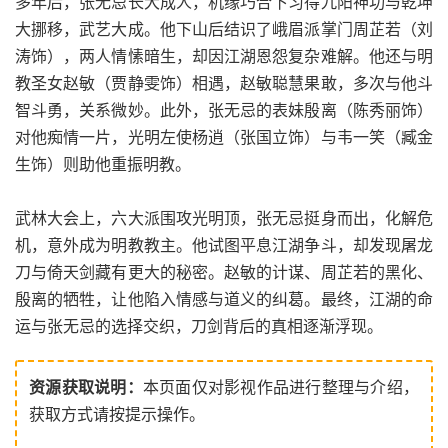
多年后，张无忌长大成人，机缘巧合下习得九阳神功与乾坤
大挪移，武艺大成。他下山后结识了峨眉派掌门周芷若（刘
涛饰），两人情愫暗生，却因江湖恩怨复杂难解。他还与明
教圣女赵敏（贾静雯饰）相遇，赵敏聪慧果敢，多次与他斗
智斗勇，关系微妙。此外，张无忌的表妹殷离（陈秀丽饰）
对他痴情一片，光明左使杨逍（张国立饰）与韦一笑（臧金
生饰）则助他重振明教。
武林大会上，六大派围攻光明顶，张无忌挺身而出，化解危
机，意外成为明教教主。他试图平息江湖争斗，却发现屠龙
刀与倚天剑藏有更大的秘密。赵敏的计谋、周芷若的黑化、
殷离的牺牲，让他陷入情感与道义的纠葛。最终，江湖的命
运与张无忌的选择交织，刀剑背后的真相逐渐浮现。
资源获取说明：
本页面仅对影视作品进行整理与介绍，
获取方式请按提示操作。