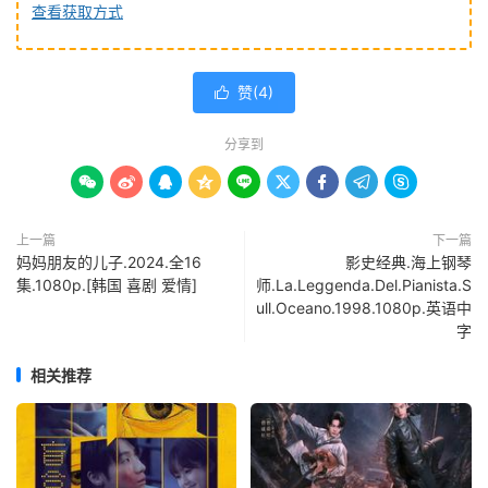
查看获取方式
赞(
4
)

分享到









上一篇
下一篇
妈妈朋友的儿子.2024.全16
影史经典.海上钢琴
集.1080p.[韩国 喜剧 爱情]
师.La.Leggenda.Del.Pianista.S
ull.Oceano.1998.1080p.英语中
字
相关推荐