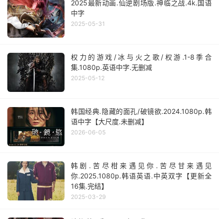
2025最新动画.仙逆剧场版.神临之战.4k.国语
中字
2025-05-31
权力的游戏/冰与火之歌/权游.1-8季合
集.1080p.英语中字.无删减
2025-05-12
韩国经典.隐藏的面孔/破镜欲.2024.1080p.韩
语中字【大尺度.未删减】
2026-06-05
韩剧.苦尽柑来遇见你.苦尽甘来遇见
你.2025.1080p.韩语英语.中英双字【更新全
16集.完结】
2025-03-29