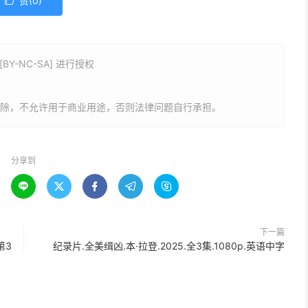
赞(
0
)

Y-NC-SA] 进行授权
删除，不允许用于商业用途，否则法律问题自行承担。
分享到





下一篇
第3
纪录片.全美缉凶.本·拉登.2025.全3集.1080p.英语中字