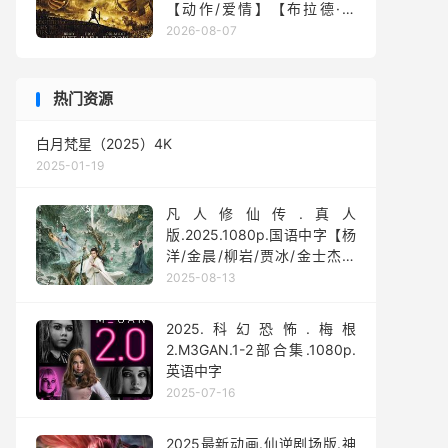
【动作/爱情】【布拉德·皮
特】
2026-08-07
热门资源
白月梵星（2025）4K
2025-01-19
凡人修仙传.真人
版.2025.1080p.国语中字【杨
洋/金晨/柳岩/贾冰/金士杰】
【全30集】
2025-08-13
2025.科幻恐怖.梅根
2.M3GAN.1-2部合集.1080p.
英语中字
2025-07-16
2025最新动画.仙逆剧场版.神