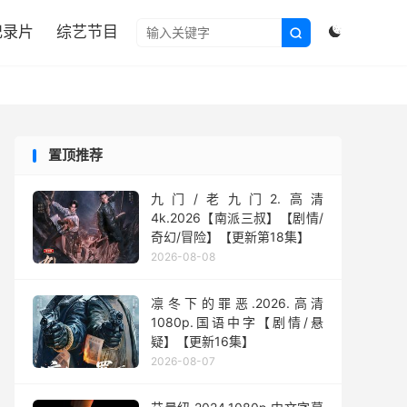

纪录片
综艺节目


置顶推荐
九门/老九门2.高清
4k.2026【南派三叔】【剧情/
奇幻/冒险】【更新第18集】
2026-08-08
凛冬下的罪恶.2026.高清
1080p.国语中字【剧情/悬
疑】【更新16集】
2026-08-07