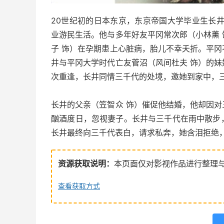
20世纪初的日本东京，东京帝国大学毕业生长
业游民生活。他与多年好友平冈常次郎（小林薰
子 饰）在孕期患上心脏病，胎儿不幸夭折。平
井与平冈大学时代亡友菅沼（风间杜夫 饰）的
次重逢，长井同情三千代的处境，邀她到家中，
长井的父亲（笠智众 饰）催促他结婚，他却因
酗酒度日，忽视妻子。长井与三千代在雨中散步
长井最终向三千代表白，请求私奔，她含泪拒绝
资源获取说明：
本页面仅对影视作品进行整理
查看获取方式