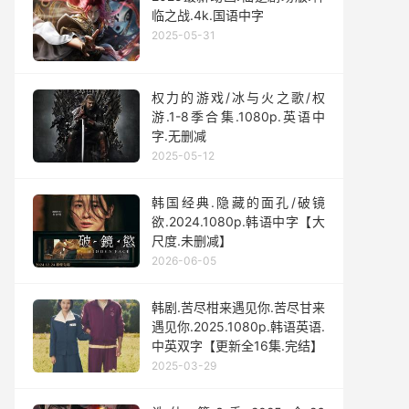
临之战.4k.国语中字
2025-05-31
权力的游戏/冰与火之歌/权
游.1-8季合集.1080p.英语中
字.无删减
2025-05-12
韩国经典.隐藏的面孔/破镜
欲.2024.1080p.韩语中字【大
尺度.未删减】
2026-06-05
韩剧.苦尽柑来遇见你.苦尽甘来
遇见你.2025.1080p.韩语英语.
中英双字【更新全16集.完结】
2025-03-29