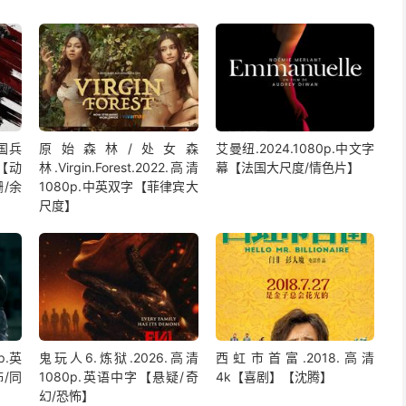
中国兵
原始森林/处女森
艾曼纽.2024.1080p.中文字
字【动
林.Virgin.Forest.2022.高清
幕【法国大尺度/情色片】
/余
1080p.中英双字【菲律宾大
尺度】
p.英
鬼玩人6.炼狱.2026.高清
西虹市首富.2018.高清
/同
1080p.英语中字【悬疑/奇
4k【喜剧】【沈腾】
幻/恐怖】