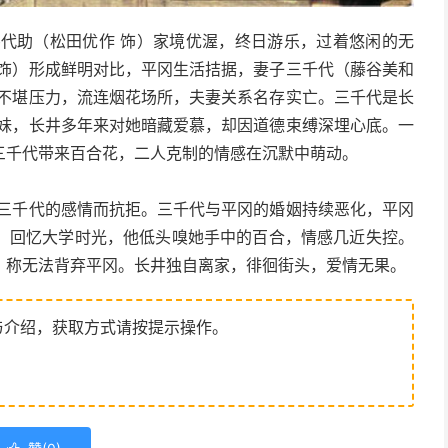
井代助（松田优作 饰）家境优渥，终日游乐，过着悠闲的无
 饰）形成鲜明对比，平冈生活拮据，妻子三千代（藤谷美和
冈不堪压力，流连烟花场所，夫妻关系名存实亡。三千代是长
妹妹，长井多年来对她暗藏爱慕，却因道德束缚深埋心底。一
三千代带来百合花，二人克制的情感在沉默中萌动。
对三千代的感情而抗拒。三千代与平冈的婚姻持续恶化，平冈
，回忆大学时光，他低头嗅她手中的百合，情感几近失控。
，称无法背弃平冈。长井独自离家，徘徊街头，爱情无果。
与介绍，获取方式请按提示操作。