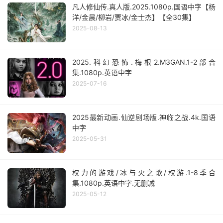
凡人修仙传.真人版.2025.1080p.国语中字【杨
洋/金晨/柳岩/贾冰/金士杰】【全30集】
2025-08-13
2025.科幻恐怖.梅根2.M3GAN.1-2部合
集.1080p.英语中字
2025-07-16
2025最新动画.仙逆剧场版.神临之战.4k.国语
中字
2025-05-31
权力的游戏/冰与火之歌/权游.1-8季合
集.1080p.英语中字.无删减
2025-05-12