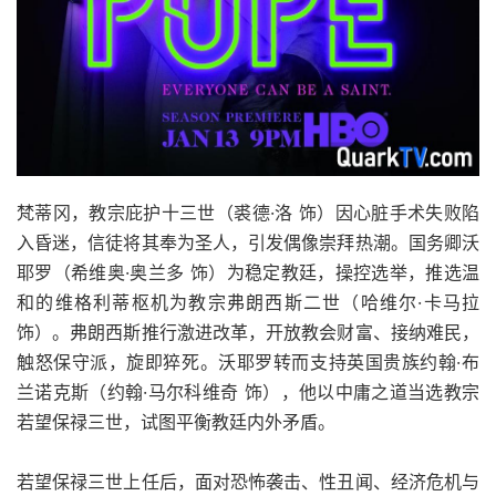
梵蒂冈，教宗庇护十三世（裘德·洛 饰）因心脏手术失败陷
入昏迷，信徒将其奉为圣人，引发偶像崇拜热潮。国务卿沃
耶罗（希维奥·奥兰多 饰）为稳定教廷，操控选举，推选温
和的维格利蒂枢机为教宗弗朗西斯二世（哈维尔·卡马拉
饰）。弗朗西斯推行激进改革，开放教会财富、接纳难民，
触怒保守派，旋即猝死。沃耶罗转而支持英国贵族约翰·布
兰诺克斯（约翰·马尔科维奇 饰），他以中庸之道当选教宗
若望保禄三世，试图平衡教廷内外矛盾。
若望保禄三世上任后，面对恐怖袭击、性丑闻、经济危机与