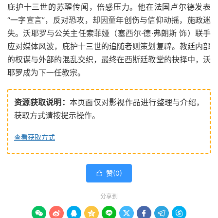
庇护十三世的苏醒传闻，倍感压力。他在法国卢尔德发表
“一字宣言”，反对恐攻，却因童年创伤与信仰动摇，施政迷
失。沃耶罗与公关主任索菲娅（塞西尔·德·弗朗斯 饰）联手
应对媒体风波，庇护十三世的追随者则策划复辟。教廷内部
的权谋与外部的混乱交织，最终在西斯廷教堂的抉择中，沃
耶罗成为下一任教宗。
资源获取说明：
本页面仅对影视作品进行整理与介绍，
获取方式请按提示操作。
查看获取方式
赞(
0
)

分享到








