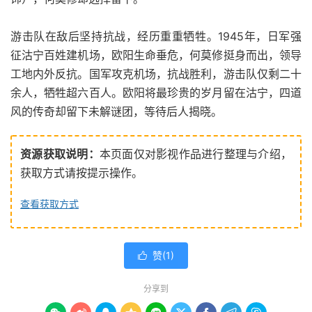
游击队在敌后坚持抗战，经历重重牺牲。1945年，日军强
征沽宁百姓建机场，欧阳生命垂危，何莫修挺身而出，领导
工地内外反抗。国军攻克机场，抗战胜利，游击队仅剩二十
余人，牺牲超六百人。欧阳将最珍贵的岁月留在沽宁，四道
风的传奇却留下未解谜团，等待后人揭晓。
资源获取说明：
本页面仅对影视作品进行整理与介绍，
获取方式请按提示操作。
查看获取方式
赞(
1
)

分享到