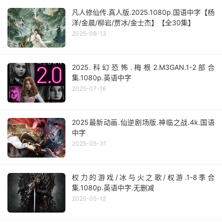
凡人修仙传.真人版.2025.1080p.国语中字【杨
洋/金晨/柳岩/贾冰/金士杰】【全30集】
2025-08-13
2025.科幻恐怖.梅根2.M3GAN.1-2部合
集.1080p.英语中字
2025-07-16
2025最新动画.仙逆剧场版.神临之战.4k.国语
中字
2025-05-31
权力的游戏/冰与火之歌/权游.1-8季合
集.1080p.英语中字.无删减
2025-05-12