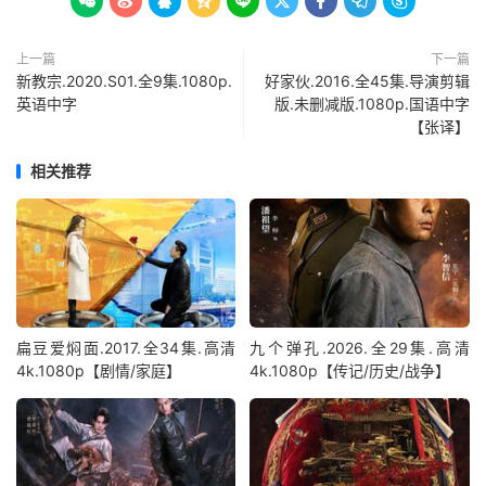









上一篇
下一篇
新教宗.2020.S01.全9集.1080p.
好家伙.2016.全45集.导演剪辑
英语中字
版.未删减版.1080p.国语中字
【张译】
相关推荐
扁豆爱焖面.2017.全34集.高清
九个弹孔.2026.全29集.高清
4k.1080p【剧情/家庭】
4k.1080p【传记/历史/战争】