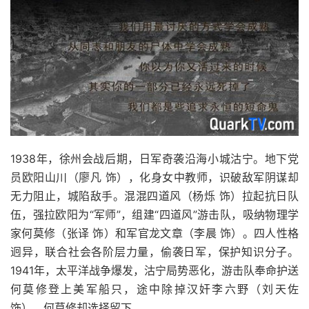
1938年，徐州会战后期，日军奇袭沿海小城沽宁。地下党
员欧阳山川（廖凡 饰），化身女中教师，识破敌军阴谋却
无力阻止，城陷敌手。混混四道风（杨烁 饰）拉起抗日队
伍，强拉欧阳为“军师”，组建“四道风”游击队，吸纳物理学
家何莫修（张译 饰）和军官龙文章（李晨 饰）。四人性格
迥异，联合社会各阶层力量，偷袭日军，保护知识分子。
1941年，太平洋战争爆发，沽宁局势恶化，游击队奉命护送
何莫修登上美军船只，途中除掉汉奸李六野（刘天佐
饰），何莫修却选择留下。