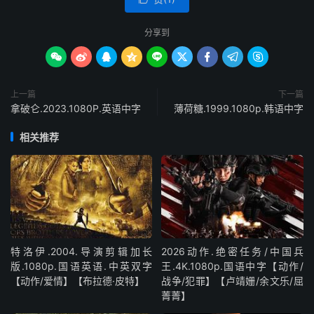
分享到









上一篇
下一篇
拿破仑.2023.1080P.英语中字
薄荷糖.1999.1080p.韩语中字
相关推荐
特洛伊.2004.导演剪辑加长
2026动作.绝密任务/中国兵
版.1080p.国语英语.中英双字
王.4K.1080p.国语中字【动作/
【动作/爱情】【布拉德·皮特】
战争/犯罪】【卢靖姗/余文乐/屈
菁菁】