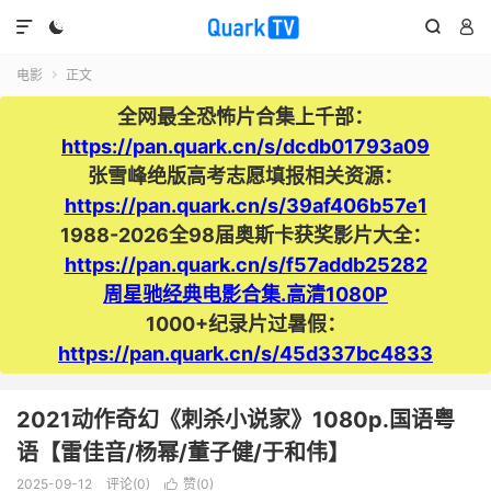




电影
正文

全网最全恐怖片合集上千部：
https://pan.quark.cn/s/dcdb01793a09
张雪峰绝版高考志愿填报相关资源：
https://pan.quark.cn/s/39af406b57e1
1988-2026全98届奥斯卡获奖影片大全：
https://pan.quark.cn/s/f57addb25282
周星驰经典电影合集.高清1080P
1000+纪录片过暑假：
https://pan.quark.cn/s/45d337bc4833
2021动作奇幻《刺杀小说家》1080p.国语粤
语【雷佳音/杨幂/董子健/于和伟】
2025-09-12
评论(0)
赞(
0
)
