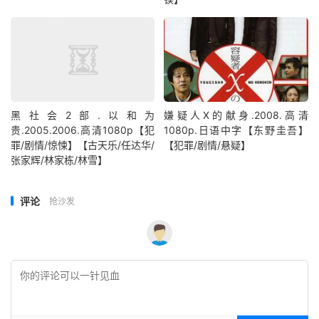
黑社会2部.以和为
嫌疑人X的献身.2008.高清
贵.2005.2006.高清1080p【犯
1080p.日语中字【东野圭吾】
罪/剧情/惊悚】【古天乐/任达华/
【犯罪/剧情/悬疑】
张家辉/林家栋/林雪】
评论
抢沙发