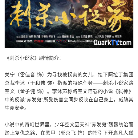
《刺杀小说家》剧情简介：
关宁（雷佳音 饰）为寻找被拐卖的女儿，接下阿拉丁集团
总裁李沐（于和伟 饰）指派的特殊任务——刺杀小说家路
空文（董子健 饰）。李沐声称路空文连载的小说《弑神》
中的反派“赤发鬼”所受伤害会同步反映在自己身上，威胁其
生命安全。
小说中的奇幻世界里，少年空文因天神“赤发鬼”残暴统治而
踏上复仇之路，在黑甲（郭京飞 饰）的指引下开启凡人弑