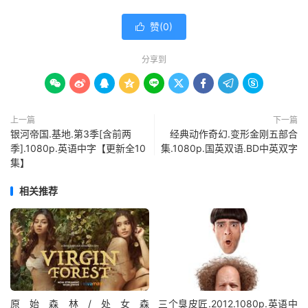
赞(
0
)

分享到









上一篇
下一篇
银河帝国.基地.第3季[含前两
经典动作奇幻.变形金刚五部合
季].1080p.英语中字【更新全10
集.1080p.国英双语.BD中英双字
集】
相关推荐
原始森林/处女森
三个臭皮匠.2012.1080p.英语中